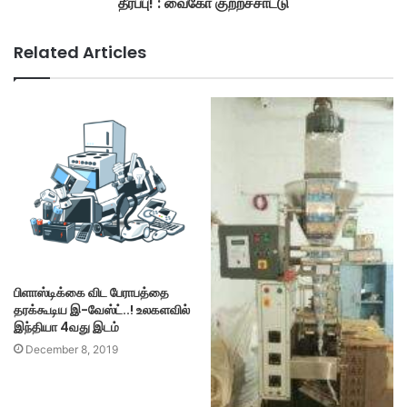
தீர்ப்பு! : வைகோ குற்றச்சாட்டு
Related Articles
பிளாஸ்டிக்கை விட பேராபத்தை
தரக்கூடிய இ-வேஸ்ட்..! உலகளவில்
இந்தியா 4வது இடம்
December 8, 2019