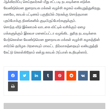
ஆக்கிரமிப்பு செய்தவர்கள் மீது சட்டபடி நடவடிக்கை எடுக்க
வேண்டுமென ஜனநாயக மக்கள் எழுச்சி கழகம் வலியுறுத்துகிறது.
எனவே, காயல் பட்டிணம் பகுதியில் அரசுக்கு சொந்தமான
புறம்போக்கு நிலங்களில் குடியிருப்போர்களுக்கும்.
சொந்த வீடு இல்லாமல் வாடகை விட்டில் வசிக்கும் ஏழை
மக்களுக்கும் இலவச மனைப்பட்டா வழங்கிட துரித நடவடிக்கை
மேற்கொள்ள வேண்டுமென ஜனநாயக மக்கள் எழுச்சி கழகத்தின்
சார்பில் தமிழக அரசையும் மாவட்ட நிர்வாகத்தையும் வலியுறுத்தி
கேட்டு கொள்கிறோம் என்று காயல் அப்பாஸ் கூறியுள்ளார்.
LinkedIn
Tumblr
Pinterest
Reddit
VKontakte
Share via Email
Print