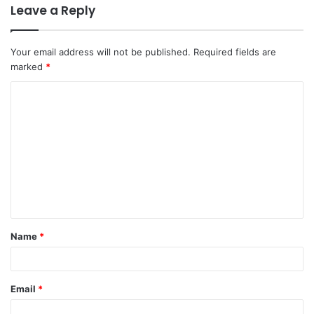
Leave a Reply
Your email address will not be published.
Required fields are
marked
*
C
o
m
m
e
n
t
Name
*
*
Email
*