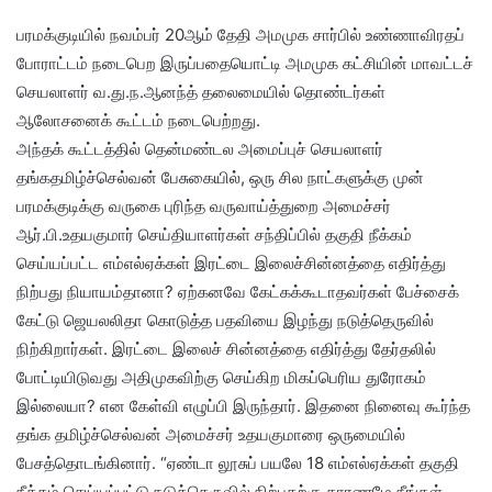
பரமக்குடியில் நவம்பர் 20ஆம் தேதி அமமுக சார்பில் உண்ணாவிரதப்
போராட்டம் நடைபெற இருப்பதையொட்டி அமமுக கட்சியின் மாவட்டச்
செயலாளர் வ.து.ந.ஆனந்த் தலைமையில் தொண்டர்கள்
ஆலோசனைக் கூட்டம் நடைபெற்றது.
அந்தக் கூட்டத்தில் தென்மண்டல அமைப்புச் செயலாளர்
தங்கதமிழ்ச்செல்வன் பேசுகையில், ஒரு சில நாட்களுக்கு முன்
பரமக்குடிக்கு வருகை புரிந்த வருவாய்த்துறை அமைச்சர்
ஆர்.பி.உதயகுமார் செய்தியாளர்கள் சந்திப்பில் தகுதி நீக்கம்
செய்யப்பட்ட எம்எல்ஏக்கள் இரட்டை இலைச்சின்னத்தை எதிர்த்து
நிற்பது நியாயம்தானா? ஏற்கனவே கேட்கக்கூடாதவர்கள் பேச்சைக்
கேட்டு ஜெயலலிதா கொடுத்த பதவியை இழந்து நடுத்தெருவில்
நிற்கிறார்கள். இரட்டை இலைச் சின்னத்தை எதிர்த்து தேர்தலில்
போட்டியிடுவது அதிமுகவிற்கு செய்கிற மிகப்பெரிய துரோகம்
இல்லையா? என கேள்வி எழுப்பி இருந்தார். இதனை நினைவு கூர்ந்த
தங்க தமிழ்ச்செல்வன் அமைச்சர் உதயகுமாரை ஒருமையில்
பேசத்தொடங்கினார். “ஏண்டா லூசுப் பயலே 18 எம்எல்ஏக்கள் தகுதி
நீக்கம் செய்யப்பட்டு நடுத்தெருவில் நிற்பதற்கு காரணமே நீங்கள்