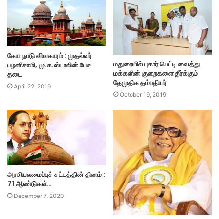
கோடநாடு விவகாரம் : முதல்வர்
மதுரையில் புகார் பெட்டி வைத்து
பழனிசாமி, மு.க.ஸ்டாலின் பேச
மக்களின் குறைகளை தீர்க்கும்
தடை
தேமுதிக தம்பதியர்
April 22, 2019
October 19, 2019
அரசியலமைப்புச் சட்டத்தின் தினம் :
71 ஆண்டுகள்…
December 7, 2020