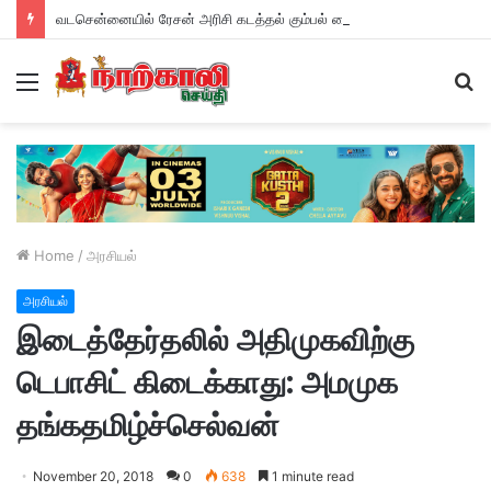
வடசென்னையில் ரேசன் அரிசி கடத்தல் கும்பல் கைதும், பின்னணியும் !
Menu
S
fo
Home
/
அரசியல்
அரசியல்
இடைத்தேர்தலில் அதிமுகவிற்கு
டெபாசிட் கிடைக்காது: அமமுக
தங்கதமிழ்ச்செல்வன்
November 20, 2018
0
638
1 minute read