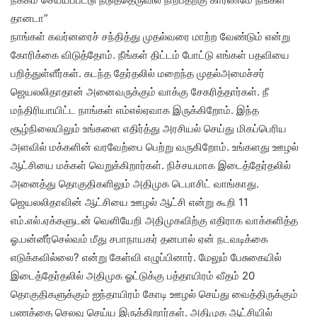
தானடா”
நாங்கள் கவர்னரைச் சந்தித்து முதல்வரை மாற்ற வேண்டும் என்று
கோரிக்கை விடுத்தோம். நீங்கள் திட்டம் போட்டு எங்கள் பதவியை
பறித்துள்ளீர்கள். கடந்த தேர்தலில் மறைந்த முதல்அமைச்சர்
ஜெயலலிதாதான் அனைவருக்கும் வாக்கு சேகரித்தார்கள். நீ
மந்திரியாயிட்ட நாங்கள் எம்எல்ஏவாக இருக்கிறோம். இந்த
சூழ்நிலையிலும் உங்களை எதிர்த்து அரசியல் செய்து மிகப்பெரிய
அளவில் மக்களின் வரவேற்பை பெற்று வருகிறோம். உங்களது ஊழல்
ஆட்சியை மக்கள் வெறுக்கிறார்கள். நிச்சயமாக இடைத்தேர்தலில்
அனைத்து தொகுதிகளிலும் அதிமுக டெபாசிட் வாங்காது.
ஜெயலலிதாவின் ஆட்சியை ஊழல் ஆட்சி என்று கூறி 11
எம்.எல்.ஏக்களுடன் வெளியேறி அதிமுகவிற்கு எதிராக வாக்களித்த
ஓ.பன்னீர்செல்வம் மீது சபாநாயகர் தனபால் ஏன் நடவடிக்கை
எடுக்கவில்லை? என்று கேள்வி எழுப்பினார். மேலும் பேசுகையில்
இடைத்தேர்தலில் அதிமுக ஓட்டுக்கு பத்தாயிரம் வீதம் 20
தொகுதிகளுக்கும் ஐந்தாயிரம் கோடி ஊழல் செய்து வைத்திருக்கும்
பணத்தை செலவு செய்ய இருக்கிறார்கள். அதிமுக ஆட்சியில்