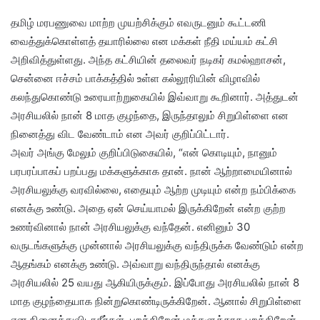
தமிழ் மரபணுவை மாற்ற முயற்சிக்கும் எவருடனும் கூட்டணி
வைத்துக்கொள்ளத் தயாரில்லை என மக்கள் நீதி மய்யம் கட்சி
அறிவித்துள்ளது. அந்த கட்சியின் தலைவர் நடிகர் கமல்ஹாசன்,
சென்னை ஈச்சம் பாக்கத்தில் உள்ள கல்லூரியின் விழாவில்
கலந்துகொண்டு உரையாற்றுகையில் இவ்வாறு கூறினார். அத்துடன்
அரசியலில் நான் 8 மாத குழந்தை, இருந்தாலும் சிறுபிள்ளை என
நினைத்து விட வேண்டாம் என அவர் குறிப்பிட்டார்.
அவர் அங்கு மேலும் குறிப்பிடுகையில், “என் கொடியும், நானும்
பரபரப்பாகப் பறப்பது மக்களுக்காக தான். நான் ஆற்றாமையினால்
அரசியலுக்கு வரவில்லை, எதையும் ஆற்ற முடியும் என்ற நம்பிக்கை
எனக்கு உண்டு. அதை ஏன் செய்யாமல் இருக்கிறேன் என்ற குற்ற
உணர்வினால் நான் அரசியலுக்கு வந்தேன். எனினும் 30
வருடங்களுக்கு முன்னால் அரசியலுக்கு வந்திருக்க வேண்டும் என்ற
ஆதங்கம் எனக்கு உண்டு. அவ்வாறு வந்திருந்தால் எனக்கு
அரசியலில் 25 வயது ஆகியிருக்கும். இப்போது அரசியலில் நான் 8
மாத குழந்தையாக நின்றுகொண்டிருக்கிறேன். ஆனால் சிறுபிள்ளை
என நினைத்துவிடாதீர்கள். பறக்கிறேன் மக்களுக்காக பறக்கிறேன்.