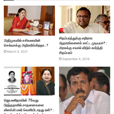
சிதம்பரத்துக்கு எதிராக
அதிமுகவில் சசிகலாவின்
ஆதாரங்களைக் காட்ட முடியுமா? :
செல்வாக்கு அதிகரிக்கிறதா..?
அரசுக்கு சவால் விடும் கார்த்தி
March 4, 2021
சிதம்பரம்
September 4, 2019
ஜெயலலிதாவின் 75வது
பிறந்தநாளில் சாதனைகளை
விளக்கி மலர் வெளியிடாதது ஏன்? :