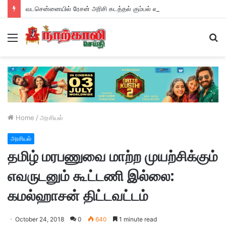
வடசென்னையில் ரேசன் அரிசி கடத்தல் கும்பல் கைதும், பின்னணியும் !
Menu
S
fo
Home
/
அரசியல்
அரசியல்
தமிழ் மரபணுவை மாற்ற முயற்சிக்கும்
எவருடனும் கூட்டணி இல்லை:
கமல்ஹாசன் திட்டவட்டம்
October 24, 2018
0
640
1 minute read