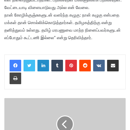
வேட்டையாடி விளையாடுவது அல்ல என் வேலை.
நான் கோழிக்குஞ்சுகளுடன் வளர்ந்த கழுகு: நான் கழுகு என்பதை
மக்கள் தான் சொல்லிக்கொடுத்தார்கள். தமிழகத்திற்கு என்று
தனித்துவம் உள்ளது. தமிழ் மரபணுவை மாற்ற நினைப்பவர்களுடன்
எப்போதும் கூட்டணி இல்லை” என்று தெரிவித்தார்.
LinkedIn
Tumblr
Pinterest
Reddit
VKontakte
Share via Email
Print