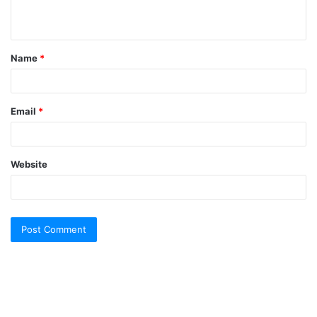
n
t
Name
*
*
Email
*
Website