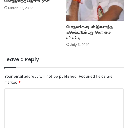
கொந்தளித்த தொண்டர்கள்…
March 22, 2023
பொது‌மக்களுடன் இணைந்து
கலெக்டரிடம் ‌‌மனு கொடுத்த
எம்.எல்.ஏ
July 5, 2019
Leave a Reply
Your email address will not be published.
Required fields are
marked
*
C
o
m
m
e