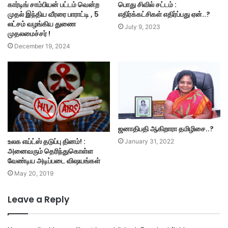
கார்டிங் சாம்பியன் பட்டம் வென்ற
பொது சிவில் சட்டம் :
முதல் இந்திய வீரரை பாராட்டி , 5
எதிர்க்கட்சிகள் எதிர்ப்பது ஏன்..?
லட்சம் வழங்கிய துணை
July 9, 2023
முதலமைச்சர் !
December 19, 2024
ஜனாதிபதி ஆகிறாரா தமிழிசை..?
உலக எய்ட்ஸ் தடுப்பு தினம்! :
January 31, 2022
அனைவரும் தெரிந்துகொள்ள
வேண்டிய அடிப்படை விஷயங்கள்
May 20, 2019
Leave a Reply