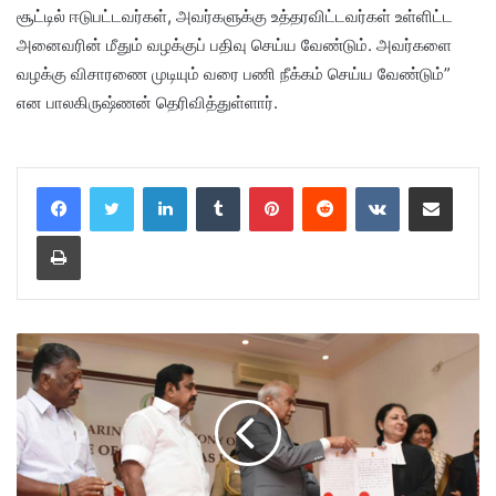
சூட்டில் ஈடுபட்டவர்கள், அவர்களுக்கு உத்தரவிட்டவர்கள் உள்ளிட்ட
அனைவரின் மீதும் வழக்குப் பதிவு செய்ய வேண்டும். அவர்களை
வழக்கு விசாரணை முடியும் வரை பணி நீக்கம் செய்ய வேண்டும்”
என பாலகிருஷ்ணன் தெரிவித்துள்ளார்.
LinkedIn
Tumblr
Pinterest
Reddit
VKontakte
Share via Email
Print