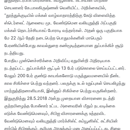
இதுதொடர்பாக மார்க்சிஸ்ட் கம்யூனிஸ்ட் கட்சியின் மாநிலச்
செயலாளர் கே.பாலகிருஷ்ணன் வெளியிட்ட அறிக்கையில்,
“தூத்துக்குடியில் மக்கள் வாழ்வாதாரத்திற்கு கேடு விளைவித்த
ஸ்டெர்லைட் ஆலையை மூட வேண்டுமென வலியுறுத்தி அப்பகுதி
மக்கள் தொடர்ச்சியாகப் போராடி வந்தார்கள். அதன் ஒரு பகுதியாக
மே 22 ஆம் தேதி நடைபெற்ற பொதுமக்களின் மாபெரும்
பேரணியின்போது காவல்துறை கண்மூடித்தனமான துப்பாக்கிச் சூடு
நடத்தியது.
போதிய முன்னெச்சரிக்கை அறிவிப்பு ஏதுமின்றி அதிரடியாக
நடத்தப்பட்ட துப்பாக்கிச் சூட்டில் 13 பேர் படுகொலை செய்யப்பட்டனர்.
மேலும் 200 பேர் குண்டு காயங்களோடு மருத்துவமனையில் நீண்ட
கால சிகிச்சை பெற்று வந்தனர். பலருக்கு உடல் உறுப்புகள் செயலிழந்து
மாற்றுத்திறனாளியாகி, இன்னும் சிகிச்சை பெற்று வருகின்றனர்.
இதுகுறித்து 28.5.2018 அன்று முறையான விசாரணை நடத்தி
குற்றமிழைத்த போலீஸார் உட்பட அனைவரின் மீதும் நடவடிக்கை
எடுக்க வேண்டுமெனவும், சிபிஐ விசாரணைக்கு உத்தரவிட
வேண்டுமெனவும் வலியுறுத்தி மார்க்சிஸ்ட் கம்யூனிஸ்ட் கட்சியின்
சார்பில் சிபிஐக்கும், தமிழக அரசுக்கும் மனு அனுப்பப்பட்டது. சிலை