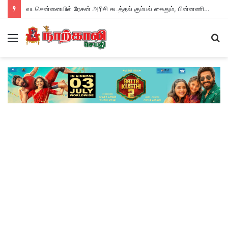
வடசென்னையில் ரேசன் அரிசி கடத்தல் கும்பல் கைதும், பின்னணியும் !
Menu
S
fo