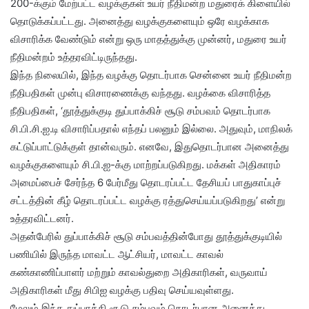
200-க்கும் மேற்பட்ட வழக்குகள் உயர் நீதிமன்ற மதுரைக் கிளையில்
தொடுக்கப்பட்டது. அனைத்து வழக்குகளையும் ஒரே வழக்காக
விசாரிக்க வேண்டும் என்று ஒரு மாதத்துக்கு முன்னர், மதுரை உயர்
நீதிமன்றம் உத்தரவிட்டிருந்தது.
இந்த நிலையில், இந்த வழக்கு தொடர்பாக சென்னை உயர் நீதிமன்ற
நீதிபதிகள் முன்பு விசாரணைக்கு வந்தது. வழக்கை விசாரித்த
நீதிபதிகள், ‘தூத்துக்குடி துப்பாக்கிச் சூடு சம்பவம் தொடர்பாக
சி.பி.சி.ஐ.டி விசாரிப்பதால் எந்தப் பலனும் இல்லை. அதுவும், மாநிலக்
கட்டுப்பாட்டுக்குள் தான்வரும். எனவே, இதுதொடர்பான அனைத்து
வழக்குகளையும் சி.பி.ஐ-க்கு மாற்றப்படுகிறது. மக்கள் அதிகாரம்
அமைப்பைச் சேர்ந்த 6 பேர்மீது தொடரப்பட்ட தேசியப் பாதுகாப்புச்
சட்டத்தின் கீழ் தொடரப்பட்ட வழக்கு ரத்துசெய்யப்படுகிறது’ என்று
உத்தரவிட்டனர்.
அதன்பேரில் துப்பாக்கிச் சூடு சம்பவத்தின்போது தூத்துக்குடியில்
பணியில் இருந்த மாவட்ட ஆட்சியர், மாவட்ட காவல்
கண்காணிப்பாளர் மற்றும் காவல்துறை அதிகாரிகள், வருவாய்
அதிகாரிகள் மீது சிபிஐ வழக்கு பதிவு செய்யவுள்ளது.
மேலும் இந்த துப்பாக்கி சூடு சம்பவம் தொடர்பான அனைத்து