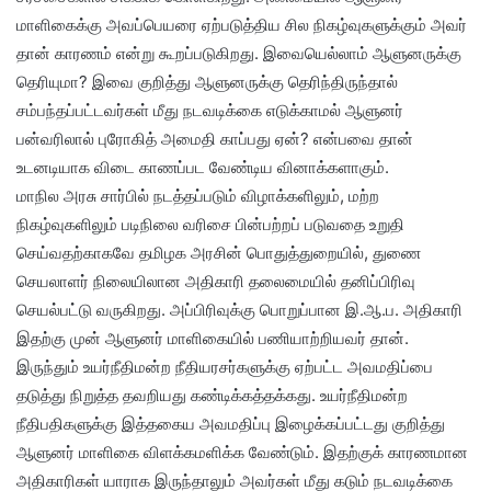
மாளிகைக்கு அவப்பெயரை ஏற்படுத்திய சில நிகழ்வுகளுக்கும் அவர்
தான் காரணம் என்று கூறப்படுகிறது. இவையெல்லாம் ஆளுனருக்கு
தெரியுமா? இவை குறித்து ஆளுனருக்கு தெரிந்திருந்தால்
சம்பந்தப்பட்டவர்கள் மீது நடவடிக்கை எடுக்காமல் ஆளுனர்
பன்வரிலால் புரோகித் அமைதி காப்பது ஏன்? என்பவை தான்
உடனடியாக விடை காணப்பட வேண்டிய வினாக்களாகும்.
மாநில அரசு சார்பில் நடத்தப்படும் விழாக்களிலும், மற்ற
நிகழ்வுகளிலும் படிநிலை வரிசை பின்பற்றப் படுவதை உறுதி
செய்வதற்காகவே தமிழக அரசின் பொதுத்துறையில், துணை
செயலாளர் நிலையிலான அதிகாரி தலைமையில் தனிப்பிரிவு
செயல்பட்டு வருகிறது. அப்பிரிவுக்கு பொறுப்பான இ.ஆ.ப. அதிகாரி
இதற்கு முன் ஆளுனர் மாளிகையில் பணியாற்றியவர் தான்.
இருந்தும் உயர்நீதிமன்ற நீதியரசர்களுக்கு ஏற்பட்ட அவமதிப்பை
தடுத்து நிறுத்த தவறியது கண்டிக்கத்தக்கது. உயர்நீதிமன்ற
நீதிபதிகளுக்கு இத்தகைய அவமதிப்பு இழைக்கப்பட்டது குறித்து
ஆளுனர் மாளிகை விளக்கமளிக்க வேண்டும். இதற்குக் காரணமான
அதிகாரிகள் யாராக இருந்தாலும் அவர்கள் மீது கடும் நடவடிக்கை