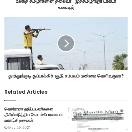
உலகத் தமிழர்களின் தலைவர்.. முத்தமிழறிஞர் டாக்டர்
கலைஞர்
தூத்துக்குடி துப்பாக்கிச் சூடு சம்பவம் உண்மை வெளிவருமா?
Related Articles
கொரோனா தடுப்பு பணிகளை
தீவிரப்படுத்திய கோடங்கிபாளையம்
ஊராட்சி தலைவர்
May 29, 2021