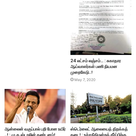
24 லட்சம் லஞ்சம்… : சுகாதார
ஆய்வாளர்கள் பணி நியமன
முறைகேடு..!
May 7, 2020
ஆன்லைன் வகுப்பால் பறி போன உயிர்
ஸ்டெர்லைட் ஆலையைத் திறக்கத்
..! : மு.க.ஸ்டாலின் கண்டனம்!
தடை! : உச்சநீதிமன்றத் தீர்ப்பிற்கு