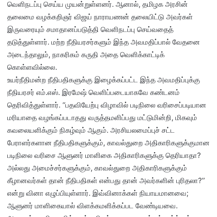
வெளிநடப்பு செய்ய முயன்றுள்ளனர். ஆனால், தமிழக அரசின்
தலைமை வழக்கறிஞர் விஜய் நாராயணன் தலையிட்டு அவர்கள்
இருவரையும் சமாதானப்படுத்தி வெளிநடப்பு செய்வதைத்
தடுத்துள்ளார். மற்ற நீதியரசர்களும் இந்த அவமதிப்பால் வேதனை
அடைந்தாலும், நாகரிகம் கருதி அதை வெளிக்காட்டிக்
கொள்ளவில்லை.
உயர்நீதிமன்ற நீதிபதிகளுக்கு இழைக்கப்பட்ட இந்த அவமதிப்புக்கு
நீதியரசர் எம்.எஸ். இரமேஷ் வெளிப்படையாகவே கண்டனம்
தெரிவித்துள்ளார். ‘‘பதவியேற்பு விழாவில் படிநிலை வரிசைப்படியான
மரியாதை வழங்கப்படாதது வருத்தமளிப்பது மட்டுமின்றி, மிகவும்
கவலையளிக்கும் நிகழ்வும் ஆகும். அரசியலமைப்புச் சட்ட
பேராளர்களான நீதிபதிகளுக்கும், காவல்துறை அதிகாரிகளுக்குமான
படிநிலை வரிசை ஆளுனர் மாளிகை அதிகாரிகளுக்கு தெரியாதா?
அல்லது அமைச்சர்களுக்கும், காவல்துறை அதிகாரிகளுக்கும்
கீழானவர்கள் தான் நீதிபதிகள் என்பது தான் அவர்களின் புரிதலா?’’
என்று வினா எழுப்பியுள்ளார். இவ்வினாக்கள் நியாயமானவை;
ஆளுனர் மாளிகையால் விளக்கமளிக்கப்பட வேண்டியவை.