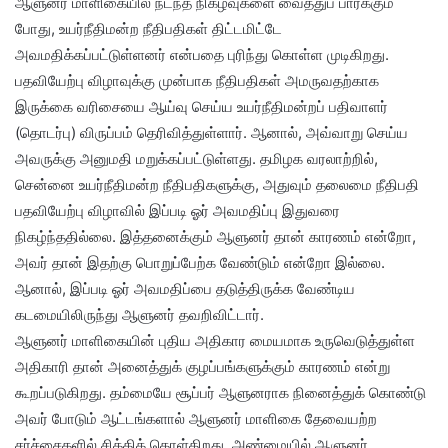
ஆளுனர் மாளிகையில் நடந்த நிகழ்வுகளை வைத்துப் பார்க்கும்
போது, உயர்நீதிமன்ற நீதிபதிகள் திட்டமிட்டே
அவமதிக்கப்பட்டுள்ளனர் என்பதை புரிந்து கொள்ள முடிகிறது.
பதவியேற்பு விழாவுக்கு முன்பாக நீதிபதிகள் அமருவதற்காக
இருக்கை வரிசையை ஆய்வு செய்ய உயர்நீதிமன்றப் பதிவாளர்
(தொடர்பு) விருப்பம் தெரிவித்துள்ளார். ஆனால், அவ்வாறு செய்ய
அவருக்கு அனுமதி மறுக்கப்பட்டுள்ளது. தமிழக வரலாற்றில்,
சென்னை உயர்நீதிமன்ற நீதிபதிகளுக்கு, அதுவும் தலைமை நீதிபதி
பதவியேற்பு விழாவில் இப்படி ஓர் அவமதிப்பு இதுவரை
நிகழ்ந்ததில்லை. இத்தனைக்கும் ஆளுனர் தான் காரணம் என்றோ,
அவர் தான் இதற்கு பொறுப்பேற்க வேண்டும் என்றோ இல்லை.
ஆனால், இப்படி ஓர் அவமதிப்பை தடுத்திருக்க வேண்டிய
கடமையிலிருந்து ஆளுனர் தவறிவிட்டார்.
ஆளுனர் மாளிகையின் புதிய அதிகார மையமாக உருவெடுத்துள்ள
அதிகாரி தான் அனைத்துக் குழப்பங்களுக்கும் காரணம் என்று
கூறப்படுகிறது. தம்மையே சூப்பர் ஆளுனராக நினைத்துக் கொண்டு
அவர் போடும் ஆட்டங்களால் ஆளுனர் மாளிகை தேவையற்ற
சர்ச்சைகளில் சிக்கிக் கொள்கிறது. அண்மையில் ஆளுனர்