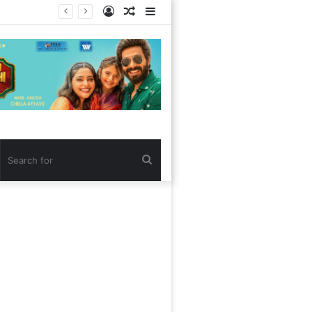
Log
Random
Sidebar
In
Article
Search
for