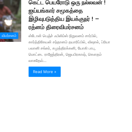
கெட்ட பெயரோடு ஒரு நல்லவன் !
ஐய்யங்கார் சமூகத்தை
இழிவுபடுத்திய இயக்குநர் ! –
ரத்னம் திரைவிமர்சனம்
விமர்சனம்
ஸ்டோன் பெஞ்ச் ஃபிலிம்ஸ் நிறுவனம் சார்பில்,
கார்த்திகேயன் சந்தானம் தயாரிப்பில், விஷால், ப்ரியா
பவானி சங்கர், சமுத்திரக்கனி, யோகி பாபு,
மொட்டை ராஜேந்திரன், ஜெயபிரகாஷ், கௌதம்
வாசுதேவ்…
Read More »