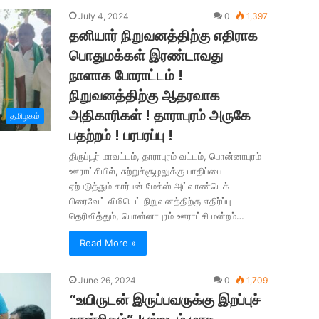
July 4, 2024
0
1,397
தனியார் நிறுவனத்திற்கு எதிராக
பொதுமக்கள் இரண்டாவது
நாளாக போராட்டம் !
நிறுவனத்திற்கு ஆதரவாக
அதிகாரிகள் ! தாராபுரம் அருகே
தமிழகம்
பதற்றம் ! பரபரப்பு !
திருப்பூர் மாவட்டம், தாராபுரம் வட்டம், பொன்னாபுரம்
ஊராட்சியில், சுற்றுச்சூழலுக்கு பாதிப்பை
ஏற்படுத்தும் கார்பன் மேக்ஸ் அட்வாண்டெக்
பிரைவேட் லிமிடெட் நிறுவனத்திற்கு எதிர்ப்பு
தெரிவித்தும், பொன்னாபுரம் ஊராட்சி மன்றம்…
Read More »
June 26, 2024
0
1,709
“உயிருடன் இருப்பவருக்கு இறப்புச்