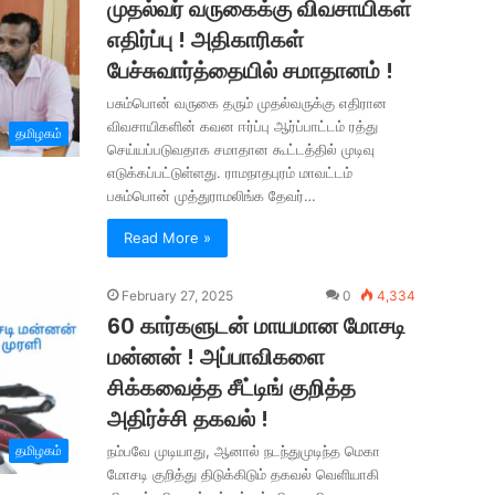
முதல்வர் வருகைக்கு விவசாயிகள்
எதிர்ப்பு ! அதிகாரிகள்
பேச்சுவார்த்தையில் சமாதானம் !
பசும்பொன் வருகை தரும் முதல்வருக்கு எதிரான
விவசாயிகளின் கவன ஈர்ப்பு ஆர்ப்பாட்டம் ரத்து
தமிழகம்
செய்யப்படுவதாக சமாதான கூட்டத்தில் முடிவு
எடுக்கப்பட்டுள்ளது. ராமநாதபுரம் மாவட்டம்
பசும்பொன் முத்துராமலிங்க தேவர்…
Read More »
February 27, 2025
0
4,334
60 கார்களுடன் மாயமான மோசடி
மன்னன் ! அப்பாவிகளை
சிக்கவைத்த சீட்டிங் குறித்த
அதிர்ச்சி தகவல் !
தமிழகம்
நம்பவே முடியாது, ஆனால் நடந்துமுடிந்த மெகா
மோசடி குறித்து திடுக்கிடும் தகவல் வெளியாகி