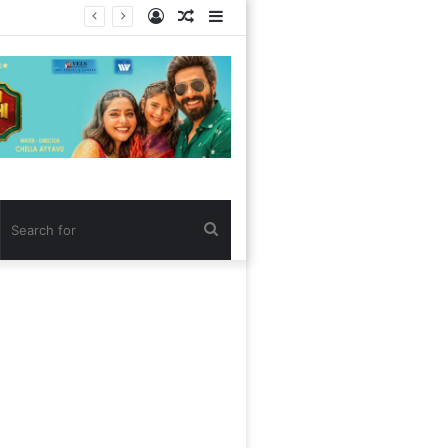
Log
Random
Sidebar
In
Article
Search
for