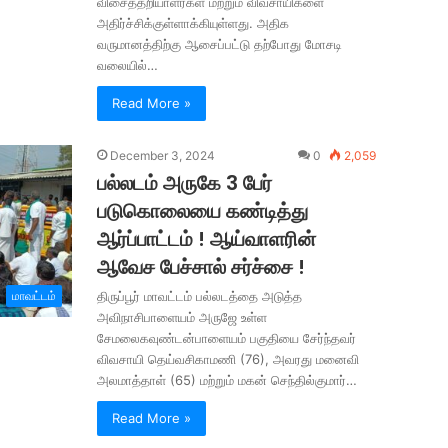
விசைத்தறியாளர்கள் மற்றும் விவசாயிகளை
அதிர்ச்சிக்குள்ளாக்கியுள்ளது. அதிக
வருமானத்திற்கு ஆசைப்பட்டு தற்போது மோசடி
வலையில்…
Read More »
December 3, 2024
0
2,059
பல்லடம் அருகே 3 பேர்
படுகொலையை கண்டித்து
ஆர்ப்பாட்டம் ! ஆய்வாளரின்
ஆவேச பேச்சால் சர்ச்சை !
மாவட்டம்
திருப்பூர் மாவட்டம் பல்லடத்தை அடுத்த
அவிநாசிபாளையம் அருஜே உள்ள
சேமலைகவுண்டன்பாளையம் பகுதியை சேர்ந்தவர்
விவசாயி தெய்வசிகாமணி (76), அவரது மனைவி
அலமாத்தாள் (65) மற்றும் மகன் செந்தில்குமார்…
Read More »