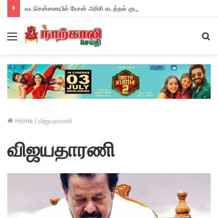
வடசென்னையில் ரேசன் அரிசி கடத்தல் கும்பல் கைதும், பின்னணியும் !
Menu
S
fo
Home
/
விஜயதாரணி
விஜயதாரணி