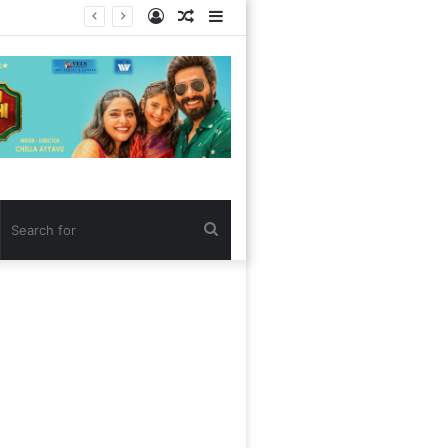
Log
Random
Sidebar
In
Article
Search
for