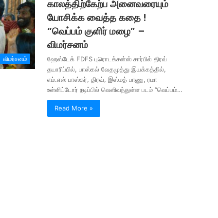
காலத்திற்கேற்ப அனைவரையும்
யோசிக்க வைத்த கதை !
“வெப்பம் குளிர் மழை” –
விமர்சனம்
விமர்சனம்
ஹேஸ்டேக் FDFS புரொடக்சன்ஸ் சார்பில் திரவ்
தயாரிப்பில், பாஸ்கல் வேதமுத்து இயக்கத்தில்,
எம்.எஸ் பாஸ்கர், திரவ், இஸ்மத் பாணு, ரமா
உள்ளிட்டோர் நடிப்பில் வெளிவந்துள்ள படம் “வெப்பம்…
Read More »