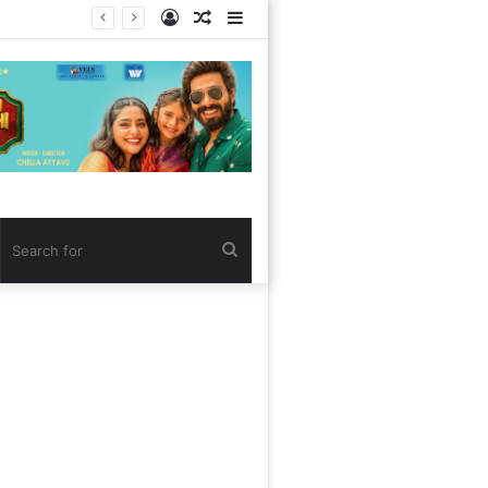
Log
Random
Sidebar
In
Article
Search
for