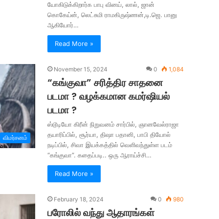
யோகிடுக்கிறார்க பாபு வினய், லால், ஜான்
கொகேய்ன், லெட்சுமி ராமகிருஷ்ணன்,டி.ஜெ. பானு
ஆகியோர்…
Read More »
November 15, 2024
0
1,084
“கங்குவா” சரித்திர சாதனை
படமா ? வழக்கமான கமர்ஷியல்
படமா ?
ஸ்டூடியோ கிரீன் நிறுவனம் சார்பில், ஞானவேல்ராஜா
தயாரிப்பில், சூர்யா, திஷா பதானி, பாபி தியோல்
விமர்சனம்
நடிப்பில், சிவா இயக்கத்தில் வெளிவந்துள்ள படம்
“கங்குவா”. கதைப்படி.. ஒரு ஆராய்ச்சி…
Read More »
February 18, 2024
0
980
பரோலில் வந்து ஆதாரங்கள்