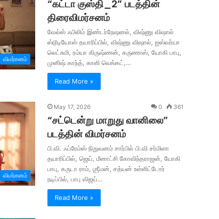
“கட்டா குஸ்தி_2” படத்தின்
திரைவிமர்சனம்
வேல்ஸ் ஃபிலிம் இண்டர்நேஷனல், விஷ்ணு விஷால்
ஸ்டூடியோஸ் தயாரிப்பில், விஷ்ணு விஷால், ஐஸ்வர்யா
லெட்சுமி, ரம்யா கிருஷ்ணன், கருணாஸ், யோகி பாபு,
விமர்சனம்
முனிஷ் காந்த், காளி வெங்கட்,…
Read More »
May 17, 2026
0
361
“சட்டென்று மாறுது வானிலை”
படத்தின் விமர்சனம்
பி.வி. ஃப்ரேம்ஸ் நிறுவனம் சார்பில் பி.வி சர்மிளா
தயாரிப்பில், ஜெய், மீனாட்சி கோவிந்தராஜன், யோகி
பாபு, கருடா ராம், ஶ்ரீமன், சத்யன் உள்ளிட்டோர்
விமர்சனம்
நடிப்பில், பாபு விஜய்…
Read More »