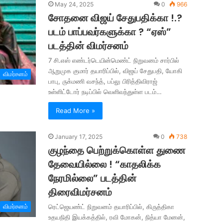
May 24, 2025
0
966
சோதனை விஜய் சேதுபதிக்கா !.?
படம் பாப்பவர்களுக்கா ? “ஏஸ்”
படத்தின் விமர்சனம்
7 சி.எஸ் எண்டர்டெயின்மெண்ட் நிறுவனம் சார்பில்
ஆறுமுக குமார் தயாரிப்பில், விஜய் சேதுபதி, யோகி
விமர்சனம்
பாபு, ருக்மணி வசந்த், பப்லு பிரித்திவிராஜ்
உள்ளிட்டோர் நடிப்பில் வெளிவந்துள்ள படம்…
Read More »
January 17, 2025
0
738
குழந்தை பெற்றுக்கொள்ள துணை
தேவையில்லை ! “காதலிக்க
நேரமில்லை” படத்தின்
திரைவிமர்சனம்
விமர்சனம்
ரெட்ஜெயண்ட் நிறுவனம் தயாரிப்பில், கிருத்திகா
உதயநிதி இயக்கத்தில், ரவி மோகன், நித்யா மேனன்,