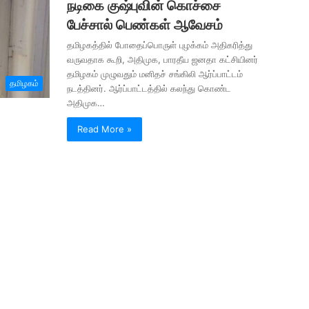
நடிகை குஷ்புவின் கொச்சை
பேச்சால் பெண்கள் ஆவேசம்
தமிழகத்தில் போதைப்பொருள் புழக்கம் அதிகரித்து
வருவதாக கூறி, அதிமுக, பாரதீய ஜனதா கட்சியினர்
தமிழகம் முழுவதும் மனிதச் சங்கிலி ஆர்ப்பாட்டம்
தமிழகம்
நடத்தினர். ஆர்ப்பாட்டத்தில் கலந்து கொண்ட
அதிமுக…
Read More »