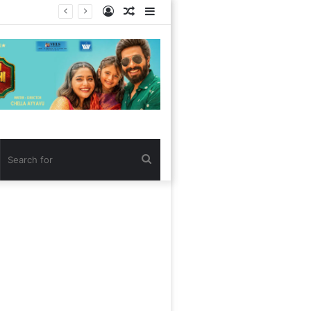
Log
Random
Sidebar
In
Article
Search
for