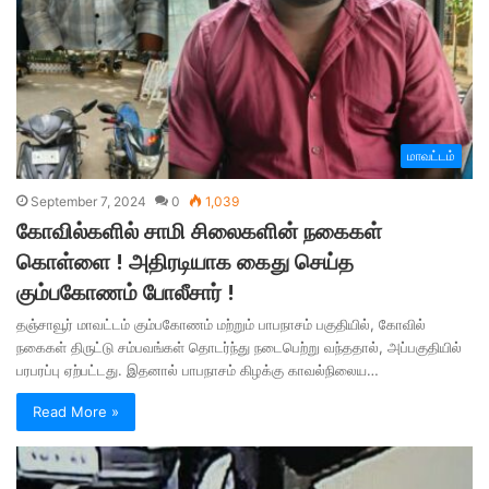
மாவட்டம்
September 7, 2024
0
1,039
கோவில்களில் சாமி சிலைகளின் நகைகள்
கொள்ளை ! அதிரடியாக கைது செய்த
கும்பகோணம் போலீசார் !
தஞ்சாவூர் மாவட்டம் கும்பகோணம் மற்றும் பாபநாசம் பகுதியில், கோவில்
நகைகள் திருட்டு சம்பவங்கள் தொடர்ந்து நடைபெற்று வந்ததால், அப்பகுதியில்
பரபரப்பு ஏற்பட்டது. இதனால் பாபநாசம் கிழக்கு காவல்நிலைய…
Read More »