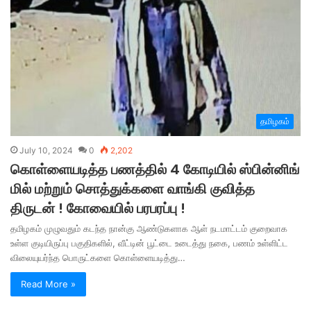
தமிழகம்
July 10, 2024
0
2,202
கொள்ளையடித்த பணத்தில் 4 கோடியில் ஸ்பின்னிங்
மில் மற்றும் சொத்துக்களை வாங்கி குவித்த
திருடன் ! கோவையில் பரபரப்பு !
தமிழகம் முழுவதும் கடந்த நான்கு ஆண்டுகளாக ஆள் நடமாட்டம் குறைவாக
உள்ள குடியிருப்பு பகுதிகளில், வீட்டின் பூட்டை உடைத்து நகை, பணம் உள்ளிட்ட
விலையுயர்ந்த பொருட்களை கொள்ளையடித்து…
Read More »