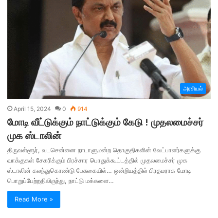
அரசியல்
April 15, 2024
0
914
மோடி வீட்டுக்கும் நாட்டுக்கும் கேடு ! முதலமைச்சர்
முக ஸ்டாலின்
திருவள்ளூர், வடசென்னை நாடாளுமன்ற தொகுதிகளின் வேட்பாளர்களுக்கு
வாக்குகள் சேகரிக்கும் பிரச்சார பொதுக்கூட்டத்தில் முதலமைச்சர் முக
ஸ்டாலின் கலந்துகொண்டு பேசுகையில்… ஒன்றியத்தில் பிரதமராக மோடி
பொறுப்பேற்றதிலிருந்து, நாட்டு மக்களை…
Read More »