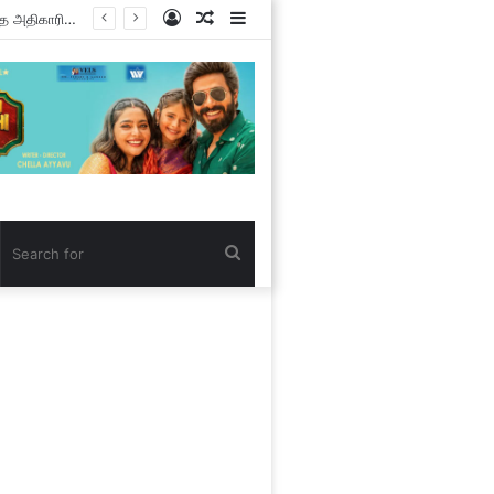
Log
Random
Sidebar
In
Article
Search
for