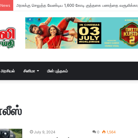
வடசென்னையில் ரேசன் அரிசி கடத்தல் கும்பல் கைதும், பின்னணியும் !
 News
அரசியல்
சினிமா
மின் புத்தகம்
லீஸ்
July 9, 2024
0
1,564