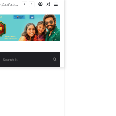
Log
Random
Sidebar
In
Article
Search
for