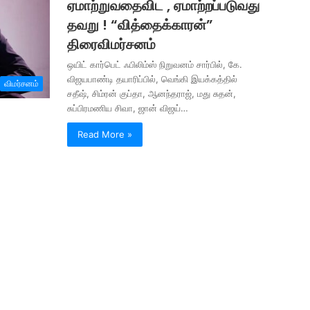
ஏமாற்றுவதைவிட , ஏமாற்றப்படுவது
தவறு ! “வித்தைக்காரன்”
திரைவிமர்சனம்
ஒயிட் கார்பெட் ஃபிலிம்ஸ் நிறுவனம் சார்பில், கே.
விஜயபாண்டி தயாரிப்பில், வெங்கி இயக்கத்தில்
விமர்சனம்
சதீஷ், சிம்ரன் குப்தா, ஆனந்தராஜ், மது சுதன்,
சுப்பிரமணிய சிவா, ஜான் விஜய்…
Read More »