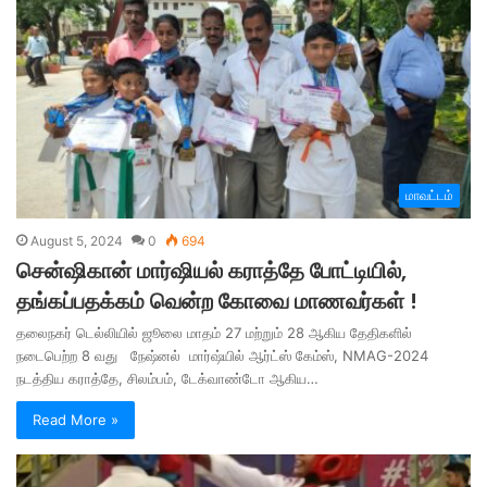
மாவட்டம்
August 5, 2024
0
694
சென்ஷிகான் மார்ஷியல் கராத்தே போட்டியில்,
தங்கப்பதக்கம் வென்ற கோவை மாணவர்கள் !
தலைநகர் டெல்லியில் ஜூலை மாதம் 27 மற்றும் 28 ஆகிய தேதிகளில்
நடைபெற்ற 8 வது நேஷ்னல் மார்ஷ்யில் ஆர்ட்ஸ் கேம்ஸ், NMAG-2024
நடத்திய கராத்தே, சிலம்பம், டேக்வாண்டோ ஆகிய…
Read More »