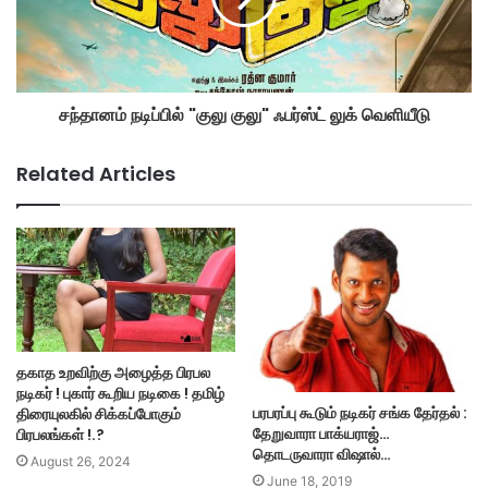
சந்தானம் நடிப்பில் "குலு குலு" ஃபர்ஸ்ட் லுக் வெளியீடு
Related Articles
தகாத உறவிற்கு அழைத்த பிரபல
நடிகர் ! புகார் கூறிய நடிகை ! தமிழ்
பரபரப்பு கூடும் நடிகர் சங்க தேர்தல் :
திரையுலகில் சிக்கப்போகும்
தேறுவாரா பாக்யராஜ்…
பிரபலங்கள் !.?
தொடருவாரா விஷால்…
August 26, 2024
June 18, 2019