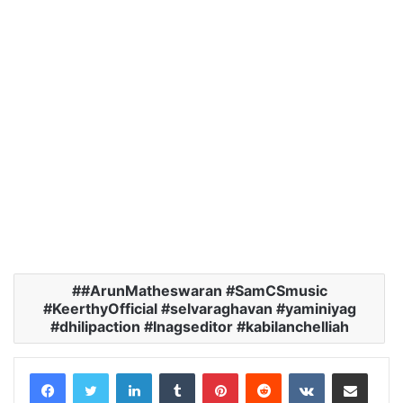
#ArunMatheswaran #SamCSmusic
#KeerthyOfficial #selvaraghavan #yaminiyag
#dhilipaction #Inagseditor #kabilanchelliah
LinkedIn
Tumblr
Pinterest
Reddit
VKontakte
Share via Email