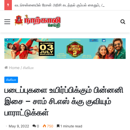
வடசென்னையில் ரேசன் அரிசி கடத்தல் கும்பல் கைதும், பின்னணியும் !
Menu
S
fo
Home
/
சினிமா
சினிமா
படைப்புகளை உயிர்ப்பிக்கும் பின்னனி
இசை – சாம் சி.எஸ் க்கு குவியும்
பாராட்டுக்கள்
May 9, 2022
0
750
1 minute read