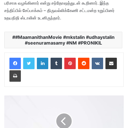
பரிசாக வழங்கினார் என்று சந்தோஷத்துடன் கூறினார். இந்த
சந்திப்பில் சேப்பாக்கம் – திருவல்லிக்கேணி சட்டமன்ற உறுப்பினர்
உதயநிதி ஸ்டாலின் உடனிருந்தார்.
#MaamanithanMovie #mkstalin #udhaystalin
#seenuramasamy #NM #PRONIKIL
LinkedIn
Tumblr
Pinterest
Reddit
VKontakte
Share via Email
Print