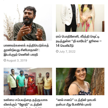
ராம் பொதினேனி, கீர்த்தி ஷெட்டி
நடித்துள்ள “தி வாரியர்” ஜூலை –
மாணவர்களைக் கத்தியெடுக்கத்
14 வெளியீடு
தூண்டுவது சினிமாதான்! :
July 7, 2022
இயக்குநர் லெனின் பாரதி
August 3, 2019
உண்மை சம்பவத்தை தத்ரூபமாக
“லால் சலாம்” படத்தின் நாயகி
விளக்கும் “ஜோதி” படத்தின்
தன்யா மீது போலீசில் புகார்