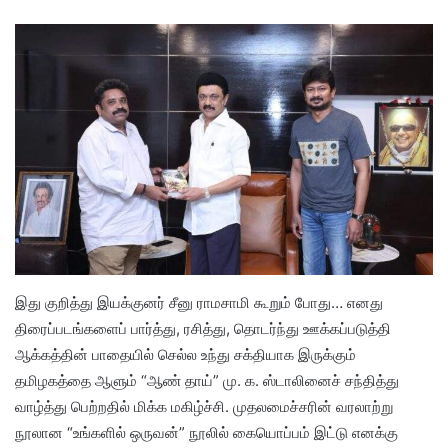
இது குறித்து இயக்குனர் சீனு ராமசாமி கூறும் போது… எனது
திரைப்படங்களைப் பார்த்து, ரசித்து, தொடர்ந்து ஊக்கப்படுத்தி
ஆக்கத்தின் பாதையில் செல்ல உந்து சக்தியாக இருக்கும்
தமிழகத்தை ஆளும் “ஆண் தாய்” மு. க. ஸ்டாலினைச் சந்தித்து
வாழ்த்து பெற்றதில் மிக்க மகிழ்ச்சி. முதலமைச்சரின் வரலாற்று
நூலான “உங்களில் ஒருவன்” நூலில் கையொப்பம் இட்டு எனக்கு