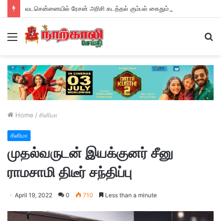
வடசென்னையில் ரேசன் அரிசி கடத்தல் கும்பல் கைதும், பின்னணியும் !
Menu
S
fo
Home
/
சினிமா
சினிமா
முதல்வருடன் இயக்குனர் சீனு
ராமசாமி திடீர் சந்திப்பு
April 19, 2022
0
710
Less than a minute