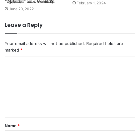
“ஆரிராரோ” பாடல் வெளியீடு
February 1, 2024
June 29, 2022
Leave a Reply
Your email address will not be published.
Required fields are
marked
*
C
o
m
m
e
n
t
Name
*
*