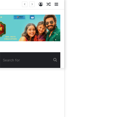
Log
Random
Sidebar
In
Article
Search
for