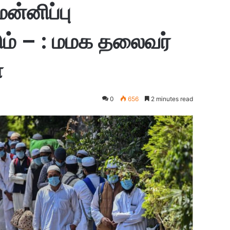
மன்னிப்பு
ம் – : மமக தலைவர்
ா
0
656
2 minutes read