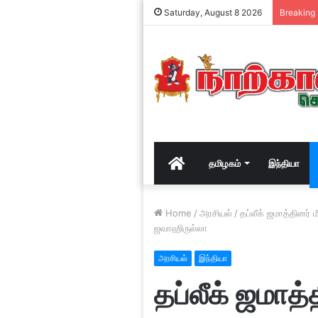
Saturday, August 8 2026
Breaking
Home
தமிழகம்
இந்தியா
Home
/
அரசியல்
/
தப்லீக் ஜமாத்தினர்
ஜவாஹிருல்லா
அரசியல்
இந்தியா
தப்லீக் ஜமாத