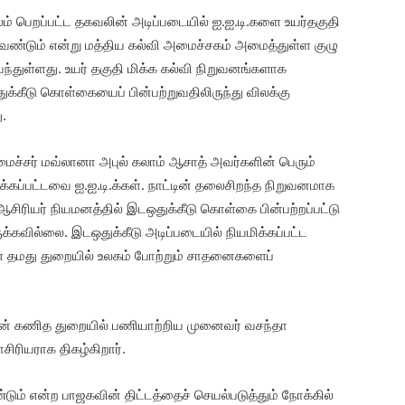
ூலம் பெறப்பட்ட தகவலின் அடிப்படையில் ஐ.ஐ.டி.களை உயர்தகுதி
ேண்டும் என்று மத்திய கல்வி அமைச்சகம் அமைத்துள்ள குழு
ந்துள்ளது. உயர் தகுதி மிக்க கல்வி நிறுவனங்களாக
ுக்கீடு கொள்கையைப் பின்பற்றுவதிலிருந்து விலக்கு
ு.
மைச்சர் மவ்லானா அபுல் கலாம் ஆசாத் அவர்களின் பெரும்
்கப்பட்டவை ஐ.ஐ.டி.க்கள். நாட்டின் தலைசிறந்த நிறுவனமாக
ு ஆசிரியர் நியமனத்தில் இடஒதுக்கீடு கொள்கை பின்பற்றப்பட்டு
கவில்லை. இடஒதுக்கீடு அடிப்படையில் நியமிக்கப்பட்ட
ள் தமது துறையில் உலகம் போற்றும் சாதனைகளைப்
யின் கணித துறையில் பணியாற்றிய முனைவர் வசந்தா
சிரியராக திகழ்கிறார்.
்டும் என்ற பாஜகவின் திட்டத்தைச் செயல்படுத்தும் நோக்கில்