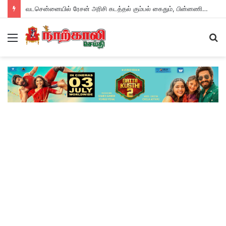
வடசென்னையில் ரேசன் அரிசி கடத்தல் கும்பல் கைதும், பின்னணியும் !
Menu
S
fo