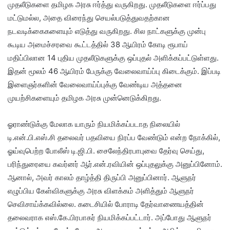
முதலீடுகளை தமிழக அரசு ஈர்த்து வருகிறது. முதலீடுகளை ஈர்ப்பது
மட்டுமல்ல, அதை விரைந்து செயல்படுத்துவதற்கான
நடவடிக்கைகளையும் எடுத்து வருகிறது. சில நாட்களுக்கு முன்பு
கூடிய அமைச்சரவை கூட்டத்தில் 38 ஆயிரம் கோடி ரூபாய்
மதிப்பிலான 14 புதிய முதலீடுகளுக்கு ஒப்புதல் அளிக்கப்பட்டுள்ளது.
இதன் மூலம் 46 ஆயிரம் பேருக்கு வேலைவாய்ப்பு கிடைக்கும். இப்படி
இளைஞர்களின் வேலைவாய்ப்புக்கு வேண்டிய அத்தனை
முயற்சிகளையும் தமிழக அரசு முன்னெடுக்கிறது.
ஓராண்டுக்கு மேலாக யாரும் நியமிக்கப்படாத நிலையில்
டி.என்.பி.எஸ்.சி தலைவர் பதவியை நிரப்ப வேண்டும் என்ற நோக்கில்,
ஓய்வுபெற்ற போலீஸ் டி.ஜி.பி. சைலேந்திரபாபுவை தேர்வு செய்து,
பரிந்துரையை கவர்னர் ஆர்.என்.ரவியின் ஒப்புதலுக்கு அனுப்பினோம்.
ஆனால், அவர் காலம் தாழ்த்தி திருப்பி அனுப்பினார். ஆளுநர்
எழுப்பிய கேள்விகளுக்கு அரசு விளக்கம் அளித்தும் ஆளுநர்
செவிசாய்க்கவில்லை. கடைசியில் போராடி தேர்வாணையத்தின்
தலைவராக எஸ்.கே.பிரபாகர் நியமிக்கப்பட்டார். அப்போது ஆளுநர்