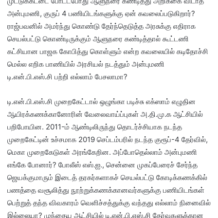
முட்டுக்கட்டை போட்டபோது ஆளுநரை கண்டித்து அறிக்கை விடாத
அன்புமணி, குருப் 4 பணியிடங்களுக்கு ஏன் கவலைப்படுகிறார்?
ராஜ்பவனில் அமர்ந்து கொண்டு தேர்ந்தெடுத்த அரசுக்கு எதிராக
செயல்பட்டு கொண்டிருக்கும் ஆளுநரை கண்டித்தால் கூட்டணி
கட்சியான பாஜக கோபித்து கொள்ளும் என்ற கவலையில் கடிதோச்சி
மெல்ல எறிக பாணியில் அரசியல் நடத்தும் அன்புமணி
டி.என்.பி.எஸ்.சி பற்றி எல்லாம் பேசலாமா?
டி.என்.பி.எஸ்.சி முறைகேட்டால் ஒழுங்கா படிச்சு எக்ஸாம் எழுதின
ஆயிரக்கணக்கானோரின் வேலைவாய்ப்புகள் அ.தி.மு.க ஆட்சியில்
பறிபோயின. 2011-ம் ஆண்டிலிருந்து தொடர்ச்சியாக நடந்த
முறைகேட்டின் உச்சமாக 2019 செப்டம்பரில் நடந்த குரூப்-4 தேர்வில்,
மெகா முறைகேடுகள் அரங்கேறின. அப்போதெல்லாம் அன்புமணி
எங்கே போனார்? போலீஸ் எஸ்.ஐ., சென்னை முகப்பேரைச் சேர்ந்த
ஜெயக்குமாரும் இடைத் தரகர்களாகச் செயல்பட்டு கோடிக்கணக்கில்
பணத்தை வசூலித்து நூற்றுக்கணக்கானவர்களுக்கு பணியிடங்கள்
பெற்றுத் தந்த விவகாரம் வெளிச்சத்துக்கு வந்தது எல்லாம் நினைவில்
இல்லையா? முந்தைய ஆட்சியில் டி.என்.பி.எஸ்.சி தேர்வுகளுக்கான