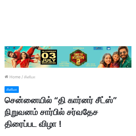
Home
/
சினிமா
சினிமா
சென்னையில் “தி கார்னர் சீட்ஸ்”
நிறுவனம் சார்பில் சர்வதேச
திரைப்பட விழா !