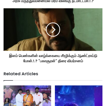
அரசு மருத்துவமனையில் மர்ம விலங்கு நடமாட்டமா.!.?
இளம் பெண்களின் வாழ்க்கையை சீரழிக்கும் ஆண்ட்ராய்டு
போன்.!.? "பகாசூரன்" திரை விமர்சனம்
Related Articles