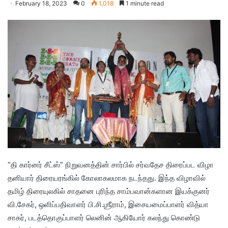
February 18, 2023
0
1,018
1 minute read
“தி கார்னர் சீட்ஸ்” நிறுவனத்தின் சார்பில் சர்வதேச திரைப்பட விழா
தனியார் திரையரங்கில் கோலாகலமாக நடந்தது. இந்த விழாவில்
தமிழ் திரையுலகில் சாதனை புரிந்த சாம்பவான்களான இயக்குனர்
வி.சேகர், ஒளிப்பதிவாளர் பி.சி.ஶ்ரீராம், இசையமைப்பாளர் வித்யா
சாகர், படத்தொகுப்பாளர் லெனின் ஆகியோர் கலந்து கொண்டு