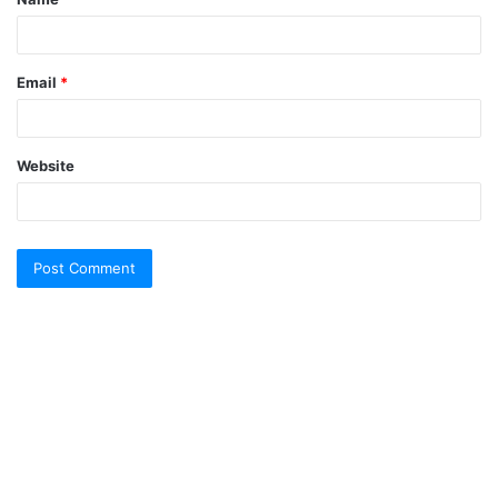
*
Email
*
Website