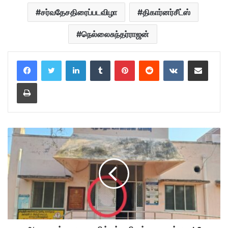
சர்வதேசதிரைப்படவிழா
திகார்னர்சீட்ஸ்
நெல்லைசுந்தர்ராஜன்
LinkedIn
Tumblr
Pinterest
Reddit
VKontakte
Share via Email
Print