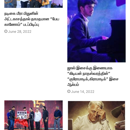
நடிகை மீரா மிதுனின்
அட்டகாசத்தால் தாமதமான “பேய
காணோம்” படப்பிடிப்பு
June 28, 2022
ஜாஸ் இசைக்கு இணையாக
“லிடியன் நாதஸ்வரத்தின்”
“குரோமாடிக்,கிராமாடிக்” இசை
ஆல்பம்
June 14, 2022