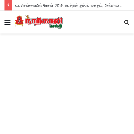
வடசென்னையில் ரேசன் அரிசி கடத்தல் கும்பல் கைதும், பின்னணியும் !
Menu
S
fo