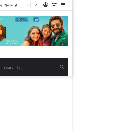
Log
Random
Sidebar
அரசுக்கு செலுத்த வேண்டிய 1,600 கோடி குத்தகை பணத்தை வசூலிக்காத அதிகாரிகள் ! கண்டுகொள்ளாத சேலம் மாவட்ட ஆட்சியர் !
In
Article
Search
for