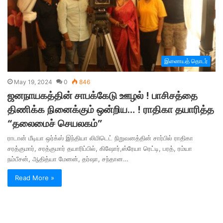
இணையத் தொடர்
May 19, 2024
0
846
ஜனநாயகத்தின் சாபக்கேடு ஊழல் ! பாசிசத்தை
திணிக்க நினைக்கும் ஒன்றிய… ! ராதிகா தயாரித்த
“தலைமைச் செயலகம்”
ராடான் மீடியா ஒர்க்ஸ் இந்தியா லிமிடெட் நிறுவனத்தின் சார்பில் ராதிகா
சரத்குமார், சரத்குமார் தயாரிப்பில், கிஷோர்,ஸ்ரேயா ரெட்டி, பரத், ரம்யா
நம்பீசன், ஆதித்யா மேனன், தர்ஷா, சந்தான…
Read More »