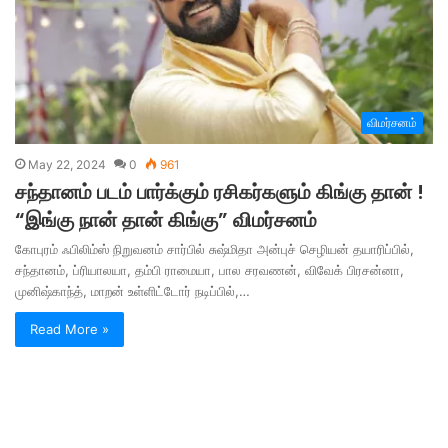
விமர்சனம்
May 22, 2024
0
961
சந்தானம் படம் பார்க்கும் ரசிகர்களும் கிங்கு தான் !
“இங்கு நான் தான் கிங்கு” விமர்சனம்
கோபுரம் ஃபிலிம்ஸ் நிறுவனம் சார்பில் சுஷ்மிதா அன்புச் செழியன் தயாரிப்பில்,
சந்தானம், ப்ரியாலயா, தம்பி ராமையா, பால சரவணன், விவேக் பிரசன்னா,
முனிஷ்காந்த், மாறன் உள்ளிட்டோர் நடிப்பில்,…
Read More »