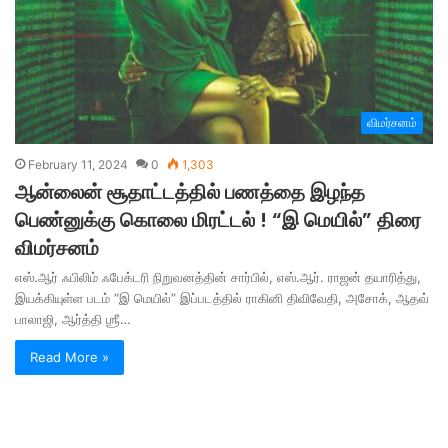
விமர்சனம்
February 11, 2024
0
1,303
ஆன்லைன் சூதாட்டத்தில் பணத்தை இழந்த
பெண்னுக்கு கொலை மிரட்டல் ! “இ மெயில்” திரை
விமர்சனம்
எஸ்.ஆர் ஃபிலிம் ஃபேக்டரி நிறுவனத்தின் சார்பில், எஸ்.ஆர். ராஜன் தயாரித்து,
இயக்கியுள்ள படம் “இ மெயில்” இப்படத்தில் ராகினி திவிவேதி, அசோக், ஆதவ்
பாலாஜி, ஆர்த்தி ஶ்ரீ…
Read More »