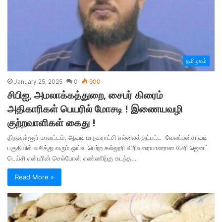
தமிழகம்
January 25, 2025
0
900
சிபிஐ, அமலாக்கத்துறை, சைபர் கிரைம்
அதிகாரிகள் பெயரில் மோசடி ! இணையவழி
குற்றவாளிகள் கைது !
திருவள்ளூர் மாவட்டம், ஆவடி மாநகராட்சி எல்லைக்குட்பட்ட வேலப்பன்சாவடி
பகுதியில் வசித்து வரும் ஓய்வு பெற்ற கல்லூரி விரிவுரையாளரான மேரி ஜெனட்
டெய்சி என்பரின் செல்போன் எண்ணிற்கு கடந்த…
Read More »