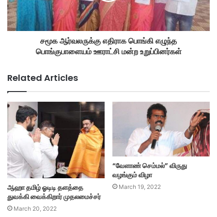
சமூக ஆர்வலருக்கு எதிராக பொங்கி எழுந்த
பொங்குபாளையம் ஊராட்சி மன்ற உறுப்பினர்கள்
Related Articles
“வேளாண் செம்மல்” விருது
வழங்கும் விழா
ஆஹா தமிழ் ஓடிடி தளத்தை
March 19, 2022
துவக்கி வைக்கிறார் முதலமைச்சர்
March 20, 2022