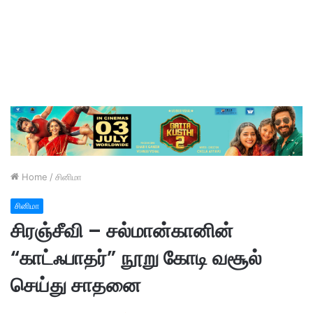
Home
/
சினிமா
சினிமா
சிரஞ்சீவி – சல்மான்கானின்
“காட்ஃபாதர்” நூறு கோடி வசூல்
செய்து சாதனை