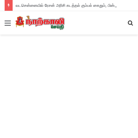
வடசென்னையில் ரேசன் அரிசி கடத்தல் கும்பல் கைதும், பின்னணியும் !
Menu
S
fo