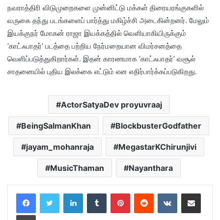
நவராத்திரி விடுமுறைகளை முன்னிட்டு மக்கள் திரையரங்குகளில்
வருகை தந்து படங்களைப் பார்த்து மகிழ்ச்சி அடைகின்றனர். மேலும்
இயக்குநர் மோகன் ராஜா இயக்கத்தில் வெளியாகியிருக்கும்
‘காட்ஃபாதர்’ படத்தை பற்றிய நேர்மறையான விமர்சனத்தை
வெளிப்படுத்துகிறார்கள். இதன் காரணமாக ‘காட்ஃபாதர்’ வசூல்
சாதனையில் புதிய இலக்கை எட்டும் என எதிர்பார்க்கப்படுகிறது.
ActorSatyaDev proyuvraaj
BeingSalmanKhan
BlockbusterGodfather
jayam_mohanraja
MegastarKChirunjivi
MusicThaman
Nayanthara
LinkedIn
Tumblr
Pinterest
Reddit
VKontakte
Share via Email
Print