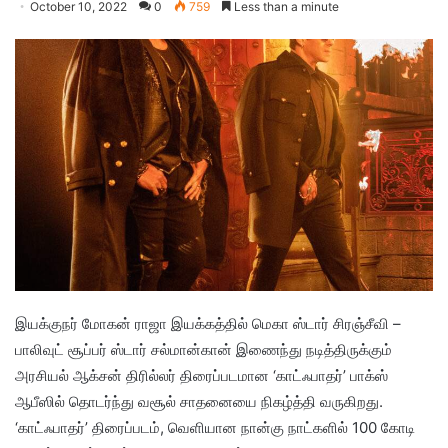
October 10, 2022
0
759
Less than a minute
இயக்குநர் மோகன் ராஜா இயக்கத்தில் மெகா ஸ்டார் சிரஞ்சீவி –
பாலிவுட் சூப்பர் ஸ்டார் சல்மான்கான் இணைந்து நடித்திருக்கும்
அரசியல் ஆக்சன் திரில்லர் திரைப்படமான ‘காட்ஃபாதர்’ பாக்ஸ்
ஆபீஸில் தொடர்ந்து வசூல் சாதனையை நிகழ்த்தி வருகிறது.
‘காட்ஃபாதர்’ திரைப்படம், வெளியான நான்கு நாட்களில் 100 கோடி