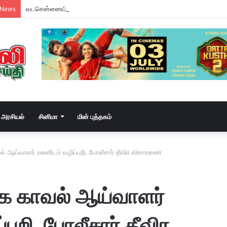
வடசென்னையில் ரேசன் அரிசி கடத்தல் கும்பல் கைதும், பின்னணியும் !
 News
அரசியல்
சினிமா
மின் புத்தகம்
ல் ஆய்வாளர் மகனிடம் வழிப்பறி, போலீசார் தீவிர விசாரணை
கே காவல் ஆய்வாளர்
பறி, போலீசார் தீவிர