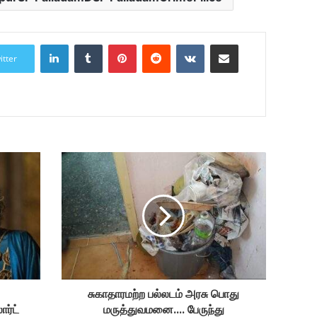
LinkedIn
Tumblr
Pinterest
Reddit
VKontakte
Share via Email
itter
சுகாதாரமற்ற பல்லடம் அரசு பொது
ர்ட்
மருத்துவமனை.... பேருந்து