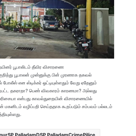
யினர் பூபாலிடம் தீவிர விசாரணை
ுறித்து பூபாலன் முன்னுக்கு பின் முரணாக தகவல்
் போலீஸ் என ஸ்டிக்கர் ஒட்டியுள்ளதும் வேறு ஏதேனும்
்பட்ட தகராறா? பெண் விவகாரம் காரணமா? அல்லது
வரிசையா என்பது காவல்துறையின் விசாரணையில்
 மகனிடம் வழிப்பறி செய்ததாக கூறப்படும் சம்பவம் பல்லடம்
்தியுள்ளது.
ppurSP PalladamDSP PalladamCrimePilice