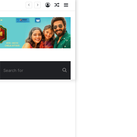
Log
Random
Sidebar
In
Article
Search
for