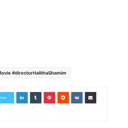
ovie #directorHalithaShamim
LinkedIn
Tumblr
Pinterest
Reddit
VKontakte
Share via Email
itter