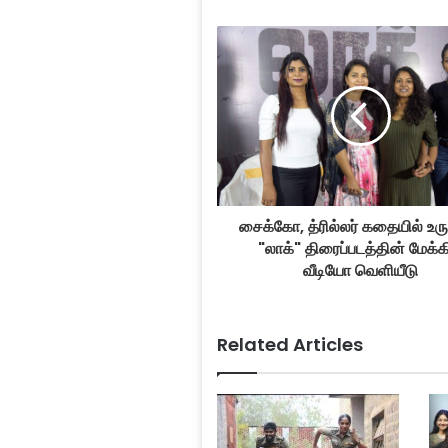
சைக்கோ, த்ரில்லர் கதையில் உ
"லாக்" திரைப்படத்தின் மேக்க
வீடியோ வெளியீடு
Related Articles