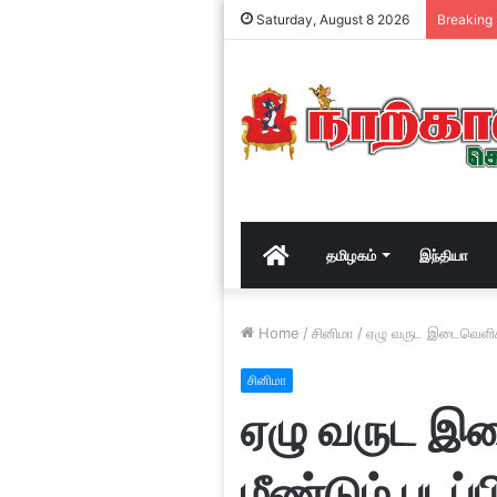
Saturday, August 8 2026
Breaking
Home
தமிழகம்
இந்தியா
Home
/
சினிமா
/
ஏழு வருட இடைவெளிக்குப
சினிமா
ஏழு வருட இட
மீண்டும் படப்ப