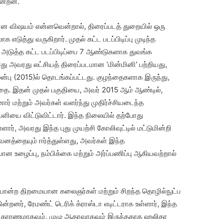
ின்றன.
ான விஷயம் என்னவென்றால், திரைப்படத் துறையில் ஒரு
டுத்து வருகிறார். முதல் கட்ட படப்பிடிப்பு முடிந்த
அடுத்த கட்ட படப்பிடிப்பை 7 ஆண்டுகளாக துவங்க
ு அவரது லட்சியத் திரைப்படமான ‘மின்மினி’ பற்றியது,
ுன்பு (2015)ல் தொடங்கப்பட்டது. குழந்தைகளாக இருந்து,
ை. இதன் முதல் பகுதியை, அவர் 2015 ஆம் ஆண்டில்,
் மற்றும் அவர்கள் வளர்ந்து முதிர்ச்சியடைந்த
யை விட்டுவிட்டார். இந்த நிலையில் தற்போது
்ளார், அவரது இந்த புது முயற்சி கோலிவுட்டில் மட்டுமின்றி
வனத்தையும் ஈர்த்துள்ளது, அவர்கள் இந்த
 உழைப்பு, நம்பிக்கை மற்றும் அர்ப்பணிப்பு ஆகியவற்றால்
ோன்ற திறமையான கலைஞர்கள் மற்றும் சிறந்த தொழில்நுட்ப
ன்றனர், ரேமண்ட் டெரிக் க்ராஸ்டா எடிட்டராக உள்ளார், இந்த
ல் காரணமாகவும், முழு ஆதரவாகவும் இருந்ததாக ஹலிதா