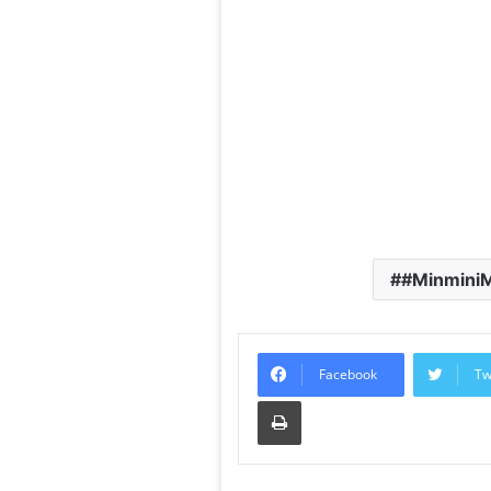
#MinminiM
Facebook
Tw
Print