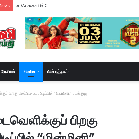
வடசென்னையில் ரேசன் அரிசி கடத்தல் கும்பல் கைதும், பின்னணியும் !
 News
அரசியல்
சினிமா
மின் புத்தகம்
் பிறகு மீண்டும் படப்பிடிப்பில் “மின்மினி” படக்குழு
ைவெளிக்குப் பிறகு
ிடிப்பில் “மின்மினி”