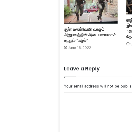
ராஜ
இண
குற்ற உணர்வோடு வாழும்
“அம
அனுபவத்தின் அடையாளமாகச்
தேத
சுழலும் “சுழல்”
June 16, 2022
Leave a Reply
Your email address will not be publi
C
o
m
m