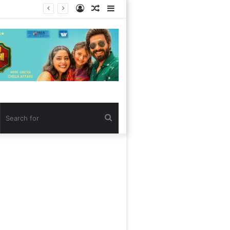
Log
Random
Sidebar
In
Article
Search
for