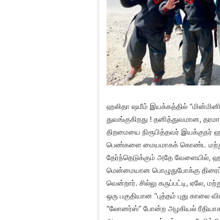
ஹலிதா ஷமீம் இயக்கத்தில் “மின்மினி”
துவங்குகிறது ! தனித்துவமான, தரம
திறமையை நிரூபித்தவர் இயக்குநர் 
பெண்களை மையமாகக் கொண்ட மற்றும
தேர்ந்தெடுக்கும் அதே வேளையில், ஹலி
மென்மையான பொழுதுபோக்கு திரைப்
வென்றார். சில்லு கருப்பட்டி, ஏலே, 
ஒரு பகுதியான “புத்தம் புது காலை வ
“லோனர்ஸ்” போன்ற அழகியல் ரீதியாக