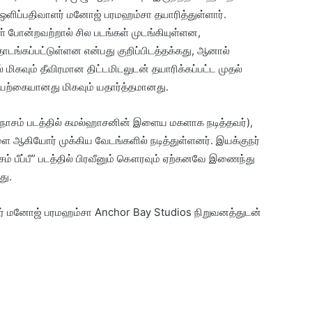
தை ஒளிப்பதிவாளர் மனோஜ் பரமஹம்சா தயாரித்துள்ளார்.
்கள் போன்றவற்றால் சில படங்கள் முடங்கியுள்ளன,
ொடங்கப்பட்டுள்ளன என்பது குறிப்பிடத்தக்கது, ஆனால்
் மிகவும் தீவிரமான திட்டமிடலுடன் தயாரிக்கப்பட்ட முதல்
இயற்கையானது மிகவும் யதார்த்தமானது.
பாபநாசம் படத்தில் கமல்ஹாசனின் இளைய மகளாக நடித்தவர்),
ை ஆகியோர் முக்கிய வேடங்களில் நடித்துள்ளனர். இயக்குநர்
 பீப்பீ” படத்தில் பிரவீனும் கௌரவும் ஏற்கனவே இணைந்து
து.
ளர் மனோஜ் பரமஹம்சா Anchor Bay Studios நிறுவனத்துடன்