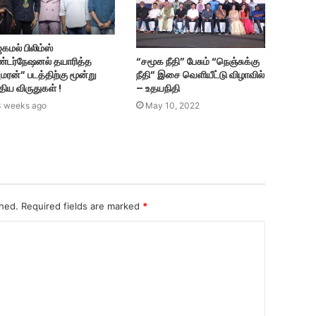
்கமல் பிலிம்ஸ்
“சமூக நீதி” பேசும் “நெஞ்சுக்கு
்டர்நேஷனல் தயாரித்த
நீதி” இசை வெளியீட்டு விழாவில்
ரன்” படத்திற்கு மூன்று
– உதயநிதி
ிய விருதுகள் !
May 10, 2022
3 weeks ago
shed.
Required fields are marked
*