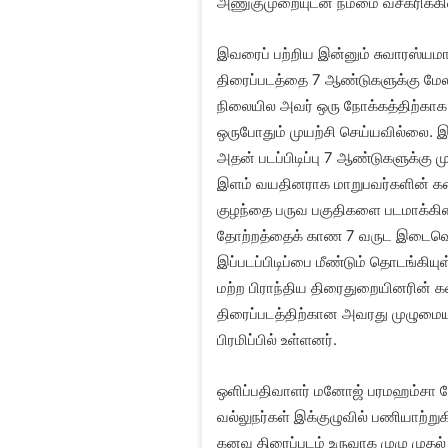
அணுகுமுறையுடன் நம்மை வசீகரிக்க
இவரைப் பற்றிய இன்னும் சுவாரஸ்யம
திரைப்படத்தை 7 ஆண்டுகளுக்கு மேலாக எ
நிலையில அவர் ஒரு நோக்கத்திற்காக 
ஒருபோதும் முயற்சி செய்யவில்லை. இத
அதன் படப்பிடிப்பு 7 ஆண்டுகளுக்கு ம
இளம் வயதினராக மாறுபவர்களின் கத
குழந்தை பருவ பகுதிகளை படமாக்கினார
தோற்றத்தைக் காண 7 வருட இடைவெளி
இப்படப்பிடிப்பை மீண்டும் தொடங்கியுள
மற்ற பிராந்திய திரைதுறையினரின் க
திரைப்படத்திற்கான அவரது முழுமையான
பிரமிப்பில் உள்ளனர்.
ஒளிப்பதிவாளர் மனோஜ் பரமஹம்சா ப
வல்லுநர்கள் இக்குழுவில் பணியாற்றுகி
கனவு திரைப்படம் உருவாக முழு முத