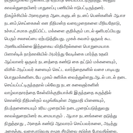
காவல்துறையினர் பாதுகாப்பு பணியில் ஈடுபட்டிருந்தனர்.
நிகழ்ச்சியில் அரைகுறை ஆடைகளுடன் நடனப் பெண்களின் ஆபாச
நடனம்,செய்கைகள் என நீதிமன்ற வரைமுறைகளை மீறியதோடு,
உச்சபட்சமாக குறிப்பிட்ட மக்களை குறிக்கும் பாடல் ஒளிபரப்பியது
பெரும் சலசலப்பை ஏற்படுத்தியது. முகக் கவசம் ஒருவர் கூட
அணியவில்லை இத்தகைய விதிமீறல்களை பொறுமையாக
பிளாஸ்டிக் நாற்காலியில் அமர்ந்து வேடிக்கை பார்த்த உதவி
ஆய்வாளர் ஒருவர் நடனத்தை கண்டு கை தட்டும் மக்களையும்,
விசில் அடிப்பவர் களையும் கெட்ட வார்த்தைகளில் வசை பாடியது
பொதுமக்களிடையே முகம் சுளிக்க வைத்துள்ளது.ஆடல் பாடல் தடை
செய்யப்பட்டிருந்ததால் பல்வேறு நடன கலைஞர்களின்
வாழ்வாதாரத்தை கேள்விக்குறியாக்கி இருந்ததை கருத்தில்
கொண்டு நீதிமன்றம் வழங்கியுள்ள அனுமதி யிணையும்,
நிபந்தனையையும் உரிய முறையில் நடைமுறைப்படுத்துவது
காவல்துறையினர் கடமையாகும் . ஆபாச நடனங்களை தடுத்து
நிறுத்தாது , அதைக் கண்டு ஆரவாரம் செய்பவர்களை, அடித்து
,உதைத்து, வசைபாடுவது சமூக சீரழிவை தடுக்க போவதில்லை,