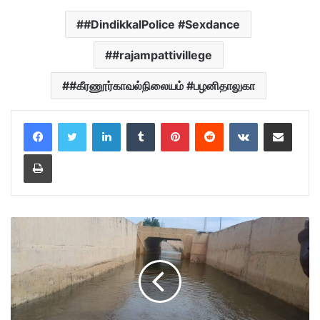
#DindikkalPolice #Sexdance
#rajampattivillege
#கீரணூர்காவல்நிலையம் #பழனிதாலுகா
LinkedIn
Tumblr
Pinterest
Reddit
VKontakte
Share via Email
Print