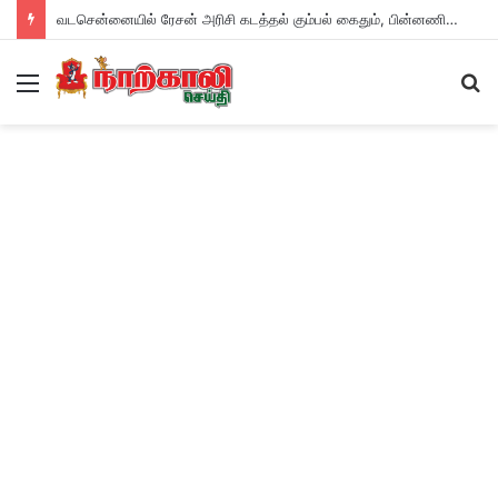
வடசென்னையில் ரேசன் அரிசி கடத்தல் கும்பல் கைதும், பின்னணியும் !
Menu
S
fo