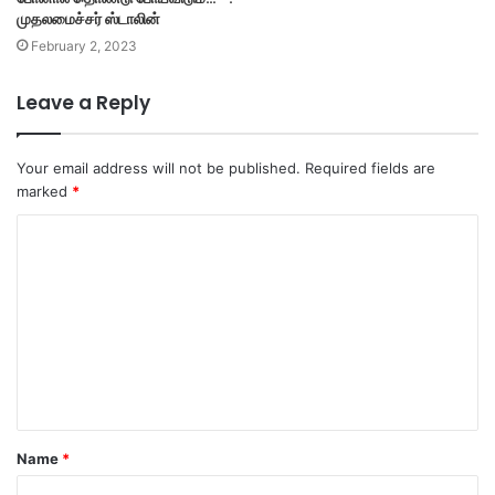
முதலமைச்சர் ஸ்டாலின்
February 2, 2023
Leave a Reply
Your email address will not be published.
Required fields are
marked
*
C
o
m
m
e
n
t
Name
*
*