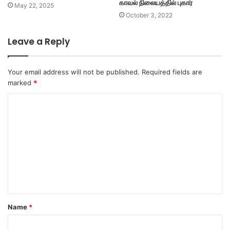
காவல் நிலையத்தில் புகார்
May 22, 2025
October 3, 2022
Leave a Reply
Your email address will not be published.
Required fields are
marked
*
C
o
m
m
e
n
t
Name
*
*