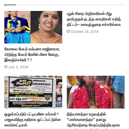
புழல் சிறை அதிகாரிகள் மீது
தாக்குதல் நடத்த கைதிகள் சதித்
திட்டம்- உளவுத்துறை எச்சரிக்கை
October 24, 2018
கோவை மேயர் கல்பனா ராஜினாமா,
அடுத்த மேயர் ரேஸில் மீனா லோகு,
இளஞ்செல்வி ?.!
July 3, 2024
ஒதுக்கப்படும் பட்டியலின மக்கள் !
நித்யானந்தா உருவத்தில்
பாஜகவிற்கு எதிராக ஒட்டப்பட்டுள்ள
“பாஸ்கரானந்தா” தனது
சுவரொட்டிகள்
ஆசிரமத்தை சேதப்படுத்தியதாக