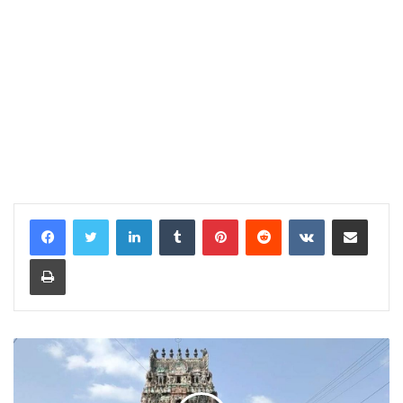
LinkedIn
Tumblr
Pinterest
Reddit
VKontakte
Share via Email
Print