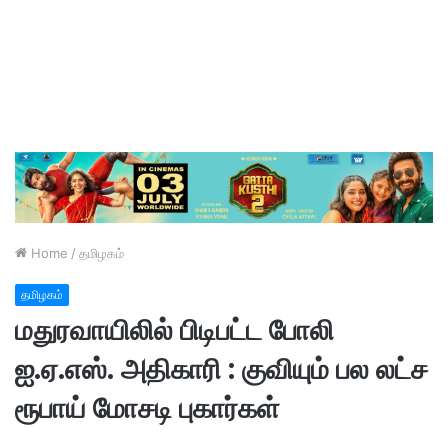
Home
/
தமிழகம்
தமிழகம்
மதுரவாயிலில் பிடிபட்ட போலி
ஐ.ஏ.எஸ். அதிகாரி : குவியும் பல லட்ச
ரூபாய் மோசடி புகார்கள்