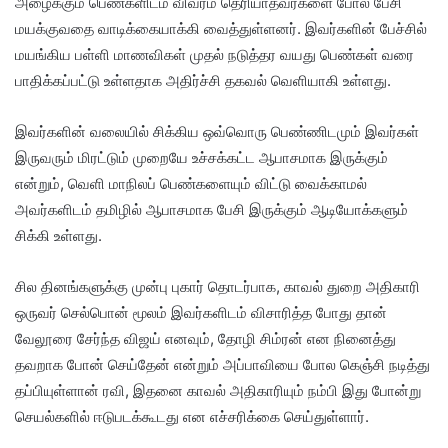
அழைக்கும் பெண்களிடம் விவரம் தெரியாதவர்களை போல பேசி
மயக்குவதை வாடிக்கையாக்கி வைத்துள்ளனர். இவர்களின் பேச்சில்
மயங்கிய பள்ளி மாணவிகள் முதல் நடுத்தர வயது பெண்கள் வரை
பாதிக்கப்பட்டு உள்ளதாக அதிர்ச்சி தகவல் வெளியாகி உள்ளது.
இவர்களின் வலையில் சிக்கிய ஒவ்வொரு பெண்ணிடமும் இவர்கள்
இருவரும் மிரட்டும் முறையே உச்சக்கட்ட ஆபாசமாக இருக்கும்
என்றும், வெளி மாநிலப் பெண்களையும் விட்டு வைக்காமல்
அவர்களிடம் தமிழில் ஆபாசமாக பேசி இருக்கும் ஆடியோக்களும்
சிக்கி உள்ளது.
சில தினங்களுக்கு முன்பு புகார் தொடர்பாக, காவல் துறை அதிகாரி
ஒருவர் செல்பொன் மூலம் இவர்களிடம் விசாரித்த போது தான்
வேலூரை சேர்ந்த விஜய் எனவும், தோழி சிம்ரன் என நினைத்து
தவறாக போன் செய்தேன் என்றும் அப்பாவியை போல கெஞ்சி நடித்து
தப்பியுள்ளான் ரவி, இதனை காவல் அதிகாரியும் நம்பி இது போன்று
செயல்களில் ஈடுபடக்கூடது என எச்சரிக்கை செய்துள்ளார்.