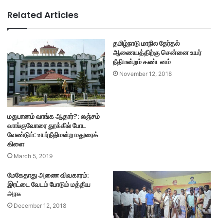
Related Articles
தமிழ்நாடு மாநில தேர்தல்
ஆணையத்திற்கு சென்னை உயர்
நீதிமன்றம் கண்டனம்
November 12, 2018
மதுபானம் வாங்க ஆதார்?: லஞ்சம்
வாங்குவோரை தூக்கில் போட
வேண்டும்: உயர்நீதிமன்ற மதுரைக்
கிளை
March 5, 2019
மேகேதாது அணை விவகாரம்:
இரட்டை வேடம் போடும் மத்திய
அரசு
December 12, 2018