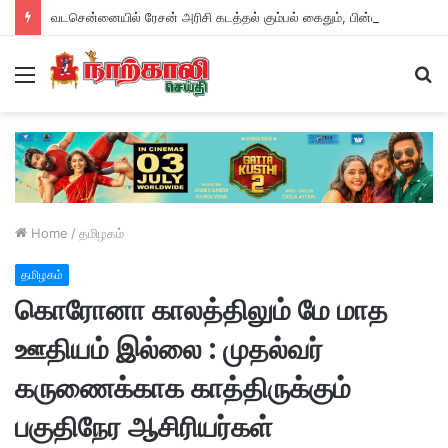
வடசென்னையில் ரேசன் அரிசி கடத்தல் கும்பல் கைதும், பின்னணியும் !
Menu
S
fo
Home
/
தமிழகம்
தமிழகம்
கொரோனா காலத்திலும் மே மாத
ஊதியம் இல்லை : முதல்வர்
கருணைக்காக காத்திருக்கும்
பகுதிநேர ஆசிரியர்கள்