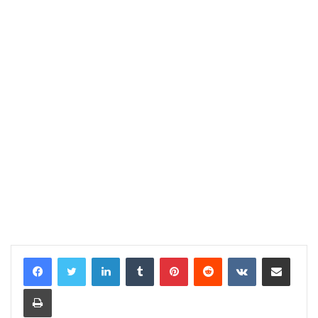
LinkedIn
Tumblr
Pinterest
Reddit
VKontakte
Share via Email
Print