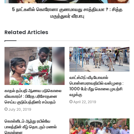
5 நாட்களில் கொரோனா குணமாவது சாத்தியமா ? : சித்த
மருத்துவர் வீரபாபு
Related Articles
வாட்ஸ்அப் வீடியோவால்
பொன்னமராவதியில் வன்முறை :
1000 பேர் மீது கொலை முயற்சி
காதல் தம்பதி ஆணவ படுகொலை
வழக்கு
விவகாரம்! : பிரேத பரிசோதனை
செய்ய குடும்பத்தினர் சம்மதம்
April 22, 2019
July 20, 2019
கொள்ளிடம் ஆற்று ரயில்வே
பாலத்தின் கீழ் தொடரும் மணல்
கொள்ளை