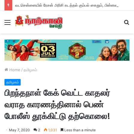
வடசென்னையில் ரேசன் அரிசி கடத்தல் கும்பல் கைதும், பின்னணியும் !
Menu
S
fo
Home
/
தமிழகம்
தமிழகம்
பிறந்தநாள் கேக் வெட்ட காதலர்
வராத காரணத்தினால் பெண்
போலீஸ் தூக்கிட்டு தற்கொலை!
May 7, 2020
2
1,031
Less than a minute