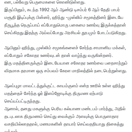
என, பல்வேறு பெருமைகளை கொண்டுள்ளது.
இருப்பினும், கடந்த 1992 ஆம் ஆண்டு டிசம்பர் 6 ஆம் தேதி பாபர்
மசூதி இடிப்புக்கு பின்னர், ஹிந்து -முஸ்லிம் சமூகத்தினர் இடையே
நீருபூத்த நெருப்பாய் எப்போதுமொரு பகைமை உணர்வு இருக்கத்தான்
செய்கிறது.இதற்கு அவ்வப்போது அரசியல் தூபமும் போடப்படுகிறது.
ஆயினும் ஹிந்து, முஸ்லிம் சமூகங்களைச் சேர்ந்த சாமானிய மக்கள்,
எப்போதும் சகோதர உணர்வுடன் தான் வாழ்ந்து வருகின்றனர்.
இரு மதத்தினருக்கும் இடையேயான சகோதர உணர்வை பறைசாற்றும்
விதமாக தரமான ஒரு சம்பவம் கேரள மாநிலத்தில் நடைபெற்றுள்ளது.
ஆலப்புழா மாவட்டத்துக்குட்ட காயம்குளம் என்ற ஊரில் உள்ள ஹிந்து
மதத்தைச் சேர்ந்த ஓர் இளம்ஜோடிக்கு திருமண ஏற்பாடு
செய்யப்பட்டிருந்தது.
ஆனால், தனது மகளுக்கு பெரிய கல்யாண மண்டபம் பார்த்து, அதில்
தடபுடலாக திருமணம் செய்து வைக்கும் அளவுக்கு பொருளாதார
வசதியில்லாததால், மணமகளின் தாயார் செய்வதறியாது திகைத்து
வந்தார்.