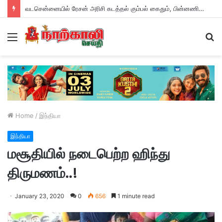
வடசென்னையில் ரேசன் அரிசி கடத்தல் கும்பல் கைதும், பின்னணியும் !
Menu
S
fo
Home
/
இந்தியா
இந்தியா
மசூதியில் நடைபெற்ற ஹிந்து
திருமணம்..!
January 23, 2020
0
656
1 minute read