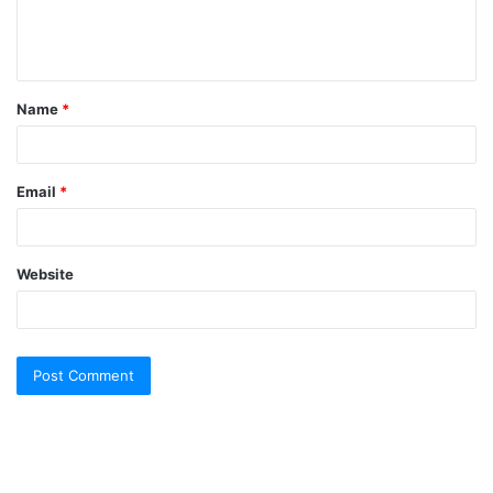
e
n
t
Name
*
*
Email
*
Website