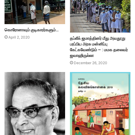
கொரோனாவும் குடிகாரர்களும்…
April 2, 2020
தப்லீக் ஜமாத்தினர் மீது அவதூறு
பரப்பிய அரசு மன்னிப்பு
கேட்கவேண்டும் – : மமக தலைவர்
ஜவாஹிருல்லா
December 26, 2020