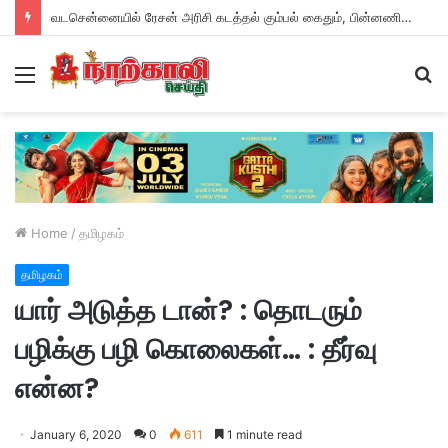
வடசென்னையில் ரேசன் அரிசி கடத்தல் கும்பல் கைதும், பின்னணியும் !
Menu
S
fo
Home
/
தமிழகம்
தமிழகம்
யார் அடுத்த டான்? : தொடரும்
பழிக்கு பழி கொலைகள்… : தீர்வு
என்ன?
January 6, 2020
0
611
1 minute read