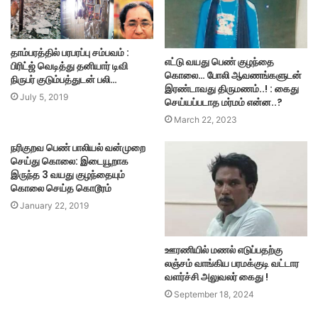
தாம்பரத்தில் பரபரப்பு சம்பவம் :
எட்டு வயது பெண் குழந்தை
பிரிட்ஜ் வெடித்து தனியார் டிவி
கொலை… போலி ஆவணங்களுடன்
நிருபர் குடும்பத்துடன் பலி…
இரண்டாவது திருமணம்..! : கைது
July 5, 2019
செய்யப்படாத மர்மம் என்ன..?
March 22, 2023
நரிகுறவ பெண் பாலியல் வன்முறை
செய்து கொலை: இடையூறாக
இருந்த 3 வயது குழந்தையும்
கொலை செய்த கொடூரம்
January 22, 2019
ஊரணியில் மணல் எடுப்பதற்கு
லஞ்சம் வாங்கிய பரமக்குடி வட்டார
வளர்ச்சி அலுவலர் கைது !
September 18, 2024