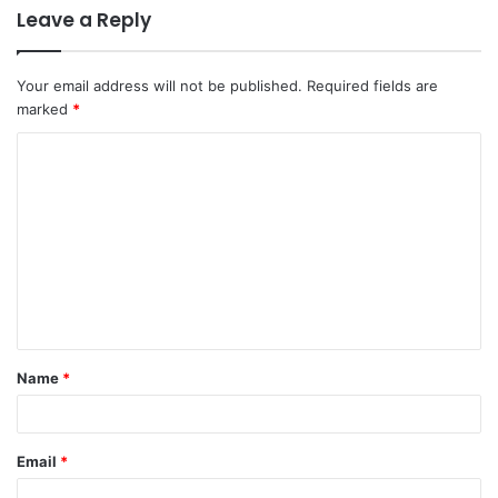
Leave a Reply
Your email address will not be published.
Required fields are
marked
*
C
o
m
m
e
n
t
Name
*
*
Email
*