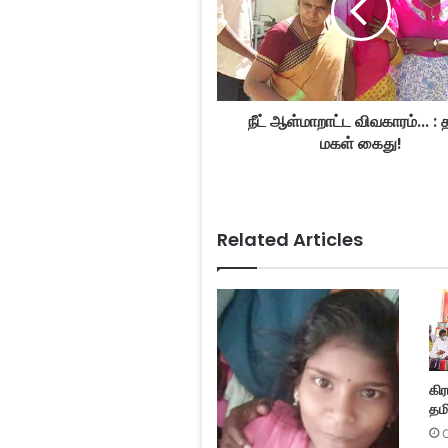
நீட் ஆள்மாறாட்ட விவகாரம்... : 
மகள் கைது!
Related Articles
கிர
தமி
O