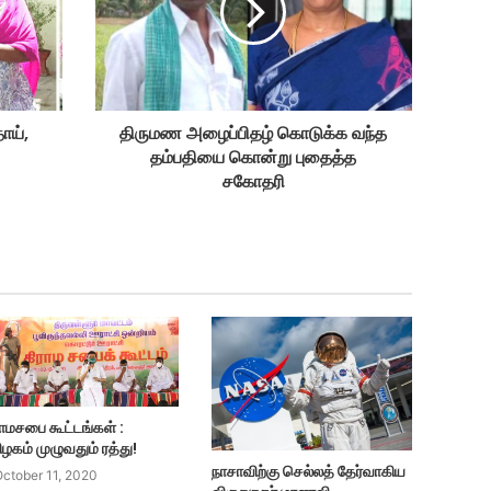
தாய்,
திருமண அழைப்பிதழ் கொடுக்க வந்த
தம்பதியை கொன்று புதைத்த
சகோதரி
ாமசபை கூட்டங்கள் :
ழகம் முழுவதும் ரத்து!
நாசாவிற்கு செல்லத் தேர்வாகிய
ctober 11, 2020