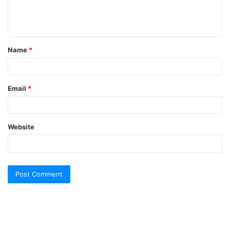
e
n
t
Name
*
*
Email
*
Website