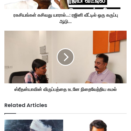
ரகசியங்கள் கசிவது யாரால்...: ரஜினி வீட்டில் ஒரு கருப்பு
ஆடு...
ஸ்ரீதன்யாவின் விருப்பத்தை உடனே நிறைவேற்றிய கமல்
Related Articles