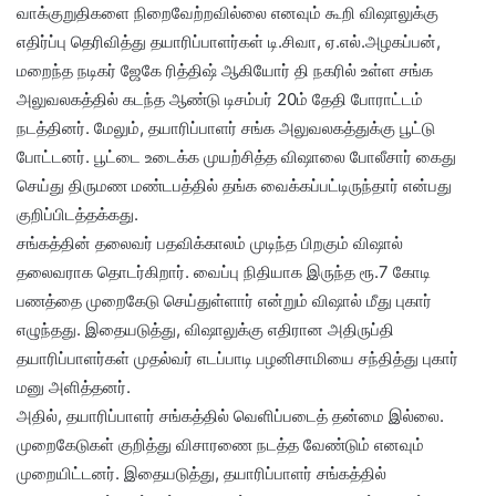
வாக்குறுதிகளை நிறைவேற்றவில்லை எனவும் கூறி விஷாலுக்கு
எதிர்ப்பு தெரிவித்து தயாரிப்பாளர்கள் டி.சிவா, ஏ.எல்.அழகப்பன்,
மறைந்த நடிகர் ஜேகே ரித்திஷ் ஆகியோர் தி நகரில் உள்ள சங்க
அலுவலகத்தில் கடந்த ஆண்டு டிசம்பர் 20ம் தேதி போராட்டம்
நடத்தினர். மேலும், தயாரிப்பாளர் சங்க அலுவலகத்துக்கு பூட்டு
போட்டனர். பூட்டை உடைக்க முயற்சித்த விஷாலை போலீசார் கைது
செய்து திருமண மண்டபத்தில் தங்க வைக்கப்பட்டிருந்தார் என்பது
குறிப்பிடத்தக்கது.
சங்கத்தின் தலைவர் பதவிக்காலம் முடிந்த பிறகும் விஷால்
தலைவராக தொடர்கிறார். வைப்பு நிதியாக இருந்த ரூ.7 கோடி
பணத்தை முறைகேடு செய்துள்ளார் என்றும் விஷால் மீது புகார்
எழுந்தது. இதையடுத்து, விஷாலுக்கு எதிரான அதிருப்தி
தயாரிப்பாளர்கள் முதல்வர் எடப்பாடி பழனிசாமியை சந்தித்து புகார்
மனு அளித்தனர்.
அதில், தயாரிப்பாளர் சங்கத்தில் வெளிப்படைத் தன்மை இல்லை.
முறைகேடுகள் குறித்து விசாரணை நடத்த வேண்டும் எனவும்
முறையிட்டனர். இதையடுத்து, தயாரிப்பாளர் சங்கத்தில்