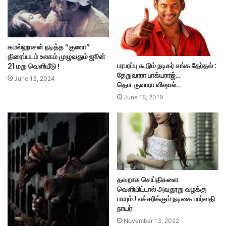
கமல்ஹாசன் நடித்த “குணா”
திரைப்படம் உலகம் முழுவதும் ஜூன்
பரபரப்பு கூடும் நடிகர் சங்க தேர்தல் :
21 மறு வெளியீடு !
தேறுவாரா பாக்யராஜ்…
June 13, 2024
தொடருவாரா விஷால்…
June 18, 2019
தவறாக செய்திகளை
வெளியிட்டால் அவதூறு வழக்கு
பாயும்.! எச்சரிக்கும் நடிகை பார்வதி
நாயர்
November 13, 2022